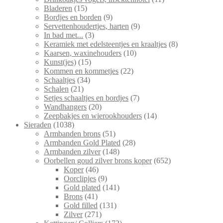
15
producten
Bladeren
15
producten
9
Bordjes en borden
9
producten
9
Servettenhoudertjes, harten
9
3
producten
In bad met...
3
producten
8
Keramiek met edelsteentjes en kraaltjes
8
10
producten
Kaarsen, waxinehouders
10
15
producten
Kunst(jes)
15
producten
22
Kommen en kommetjes
22
34
producten
Schaaltjes
34
21
producten
Schalen
21
producten
7
Setjes schaaltjes en bordjes
7
20
producten
Wandhangers
20
producten
14
Zeepbakjes en wierookhouders
14
1038
producten
Sieraden
1038
producten
51
Armbanden brons
51
producten
28
Armbanden Gold Plated
28
148
producten
Armbanden zilver
148
producten
652
Oorbellen goud zilver brons koper
652
46
producten
Koper
46
producten
9
Oorclipjes
9
producten
141
Gold plated
141
41
producten
Brons
41
producten
131
Gold filled
131
271
producten
Zilver
271
producten
172