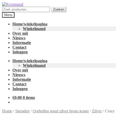
Ga
Ga
door
naar
Zoeken
Zoeken
naar
de
naar:
Menu
navigatie
inhoud
Home/winkelpagina
Winkelmand
Over mij
Nieuws
Informatie
Contact
Inloggen
Home/winkelpagina
Winkelmand
Over mij
Nieuws
Informatie
Contact
Inloggen
€
0,00
0 items
Home
/
Sieraden
/
Oorbellen goud zilver brons koper
/
Zilver
/
Crazy 