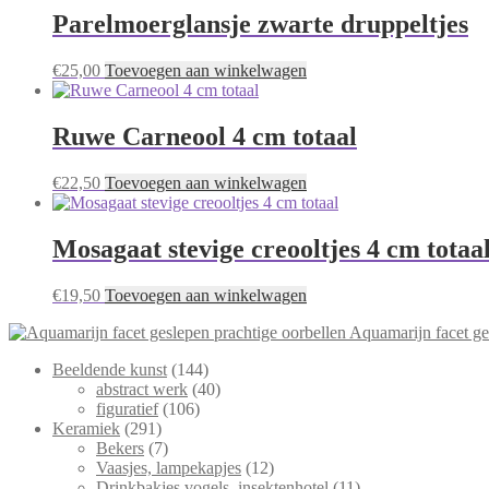
Parelmoerglansje zwarte druppeltjes
€
25,00
Toevoegen aan winkelwagen
Ruwe Carneool 4 cm totaal
€
22,50
Toevoegen aan winkelwagen
Mosagaat stevige creooltjes 4 cm totaa
€
19,50
Toevoegen aan winkelwagen
Aquamarijn facet ge
144
Beeldende kunst
144
producten
40
abstract werk
40
106
producten
figuratief
106
291
producten
Keramiek
291
producten
7
Bekers
7
producten
12
Vaasjes, lampekapjes
12
producten
11
Drinkbakjes vogels, insektenhotel
11