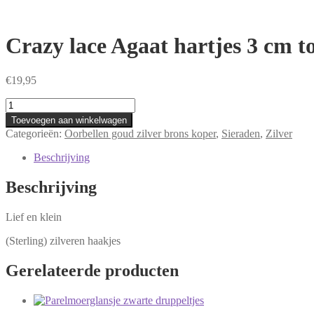
Crazy lace Agaat hartjes 3 cm t
€
19,95
Crazy
lace
Toevoegen aan winkelwagen
Agaat
Categorieën:
Oorbellen goud zilver brons koper
,
Sieraden
,
Zilver
hartjes
3
Beschrijving
cm
totaal
Beschrijving
aantal
Lief en klein
(Sterling) zilveren haakjes
Gerelateerde producten