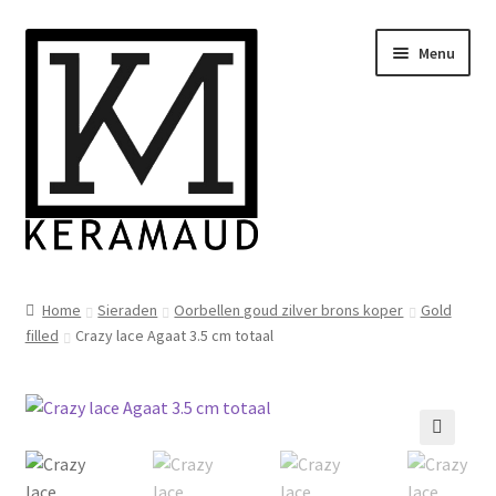
Ga
Ga
Menu
door
naar
naar
de
navigatie
inhoud
Subme
Home/winkelpagina
uitvou
Home
Sieraden
Oorbellen goud zilver brons koper
Gold
filled
Crazy lace Agaat 3.5 cm totaal
Over mij
Nieuws
Informatie
🔍