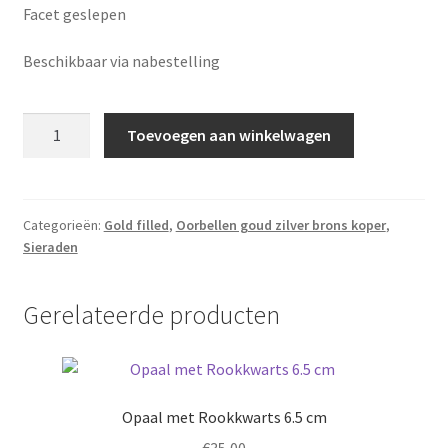
Facet geslepen
Beschikbaar via nabestelling
Crazy
Toevoegen aan winkelwagen
lace
Agaat
3.5
cm
Categorieën:
Gold filled
,
Oorbellen goud zilver brons koper
,
Sieraden
totaal
aantal
Gerelateerde producten
Opaal met Rookkwarts 6.5 cm
€
35,00