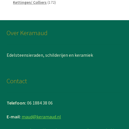
producten
172
Kettingen/ Colliers
172
producten
Over Keramaud
Edelsteensieraden, schilderijen en keramiek
Contact
Telefoon:
06 1884 38 06
E-mail:
maud@keramaud.nl