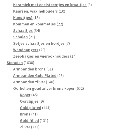
producten
8
Keramiek met edelsteentjes en kraaltjes
8
10
producten
Kaarsen, waxinehouders
10
15
producten
Kunst(jes)
15
producten
22
Kommen en kommetjes
22
34
producten
Schaaltjes
34
21
producten
Schalen
21
producten
7
Setjes schaaltjes en bordjes
7
20
producten
Wandhangers
20
producten
14
Zeepbakjes en wierookhouders
14
1038
producten
Sieraden
1038
producten
51
Armbanden brons
51
producten
28
Armbanden Gold Plated
28
148
producten
Armbanden zilver
148
producten
652
Oorbellen goud zilver brons koper
652
46
producten
Koper
46
producten
9
Oorclipjes
9
producten
141
Gold plated
141
41
producten
Brons
41
producten
131
Gold filled
131
271
producten
Zilver
271