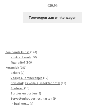
€
39,95
Toevoegen aan winkelwagen
144
Beeldende kunst
144
40
producten
abstract werk
40
106
producten
figuratief
106
291
producten
Keramiek
291
7
producten
Bekers
7
producten
12
Vaasjes, lampekapjes
12
producten
11
Drinkbakjes vogels, insektenhotel
11
15
producten
Bladeren
15
producten
9
Bordjes en borden
9
producten
9
Servettenhoudertjes, harten
9
3
producten
In bad met...
3