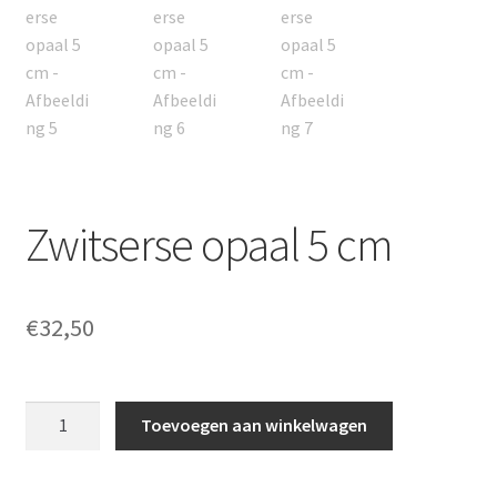
Zwitserse opaal 5 cm
€
32,50
Zwitserse
Toevoegen aan winkelwagen
opaal
5
cm