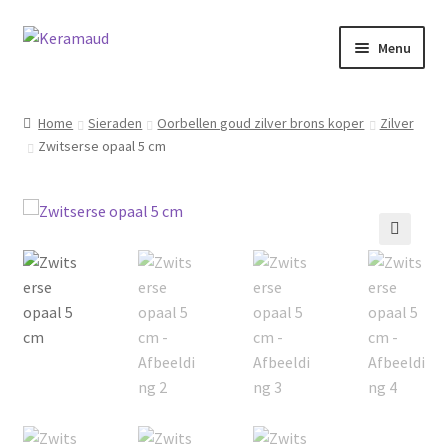
Ga
Ga
Menu
door
naar
naar
de
Subme
Home/winkelpagina
navigatie
inhoud
uitvou
Home
Sieraden
Oorbellen goud zilver brons koper
Zilver
Zwitserse opaal 5 cm
Over mij
Nieuws
Informatie
🔍
Contact
Inloggen