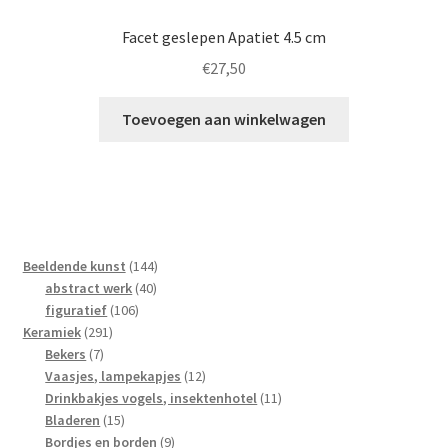
Facet geslepen Apatiet 4.5 cm
€
27,50
Toevoegen aan winkelwagen
144
Beeldende kunst
144
40
producten
abstract werk
40
106
producten
figuratief
106
291
producten
Keramiek
291
7
producten
Bekers
7
producten
12
Vaasjes, lampekapjes
12
producten
11
Drinkbakjes vogels, insektenhotel
11
15
producten
Bladeren
15
producten
9
Bordjes en borden
9