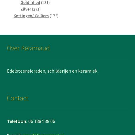
producten
131
Gold filled
131
271
producten
Zilver
271
producten
172
Kettingen/ Colliers
172
producten
Over Keramaud
Edelsteensieraden, schilderijen en keramiek
Contact
Telefoon:
06 1884 38 06