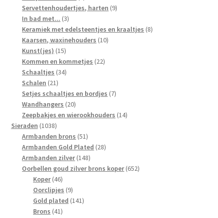
producten
9
Servettenhoudertjes, harten
9
3
producten
In bad met...
3
producten
8
Keramiek met edelsteentjes en kraaltjes
8
10
producten
Kaarsen, waxinehouders
10
15
producten
Kunst(jes)
15
producten
22
Kommen en kommetjes
22
34
producten
Schaaltjes
34
21
producten
Schalen
21
producten
7
Setjes schaaltjes en bordjes
7
20
producten
Wandhangers
20
producten
14
Zeepbakjes en wierookhouders
14
1038
producten
Sieraden
1038
producten
51
Armbanden brons
51
producten
28
Armbanden Gold Plated
28
148
producten
Armbanden zilver
148
producten
652
Oorbellen goud zilver brons koper
652
46
producten
Koper
46
producten
9
Oorclipjes
9
producten
141
Gold plated
141
41
producten
Brons
41