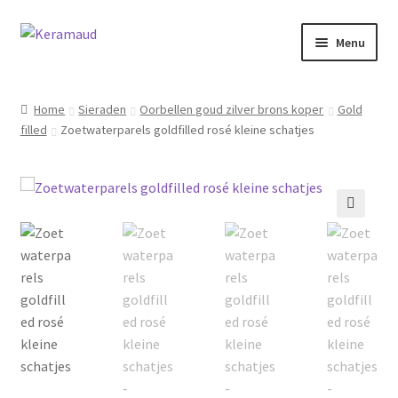
Ga
Ga
Menu
door
naar
naar
de
Subme
Home/winkelpagina
navigatie
inhoud
uitvou
Home
Sieraden
Oorbellen goud zilver brons koper
Gold
filled
Zoetwaterparels goldfilled rosé kleine schatjes
Over mij
Nieuws
Informatie
🔍
Contact
Inloggen