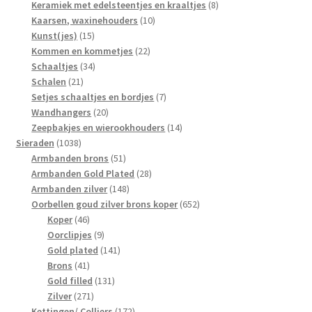
producten
8
Keramiek met edelsteentjes en kraaltjes
8
10
producten
Kaarsen, waxinehouders
10
15
producten
Kunst(jes)
15
producten
22
Kommen en kommetjes
22
34
producten
Schaaltjes
34
21
producten
Schalen
21
producten
7
Setjes schaaltjes en bordjes
7
20
producten
Wandhangers
20
producten
14
Zeepbakjes en wierookhouders
14
1038
producten
Sieraden
1038
producten
51
Armbanden brons
51
producten
28
Armbanden Gold Plated
28
148
producten
Armbanden zilver
148
producten
652
Oorbellen goud zilver brons koper
652
46
producten
Koper
46
producten
9
Oorclipjes
9
producten
141
Gold plated
141
41
producten
Brons
41
producten
131
Gold filled
131
271
producten
Zilver
271
producten
172
Kettingen/ Colliers
172