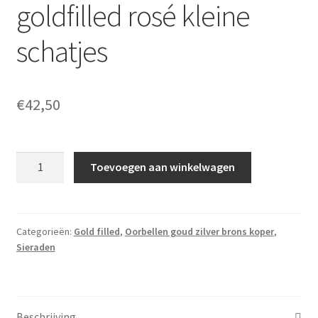
goldfilled rosé kleine
schatjes
€
42,50
Zoetwaterparels
Toevoegen aan winkelwagen
goldfilled
rosé
kleine
schatjes
Categorieën:
Gold filled
,
Oorbellen goud zilver brons koper
,
Sieraden
aantal
Beschrijving