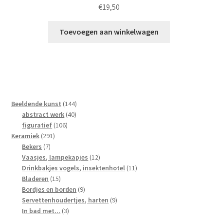
€
19,50
Toevoegen aan winkelwagen
144
Beeldende kunst
144
40
producten
abstract werk
40
106
producten
figuratief
106
291
producten
Keramiek
291
7
producten
Bekers
7
producten
12
Vaasjes, lampekapjes
12
producten
11
Drinkbakjes vogels, insektenhotel
11
15
producten
Bladeren
15
producten
9
Bordjes en borden
9
producten
9
Servettenhoudertjes, harten
9
3
producten
In bad met...
3