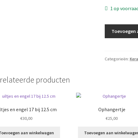
1 op voorraa
Wandhangertje
Toevoegen 
klein
aantal
Categorieën:
Ker
relateerde producten
ltjes en engel 17 bij 12.5 cm
Ophangertje
€
30,00
€
25,00
Toevoegen aan winkelwagen
Toevoegen aan winkelwage