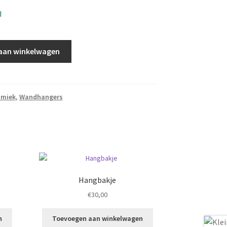
d
aan winkelwagen
amiek
,
Wandhangers
Hangbakje
€
30,00
n
Toevoegen aan winkelwagen