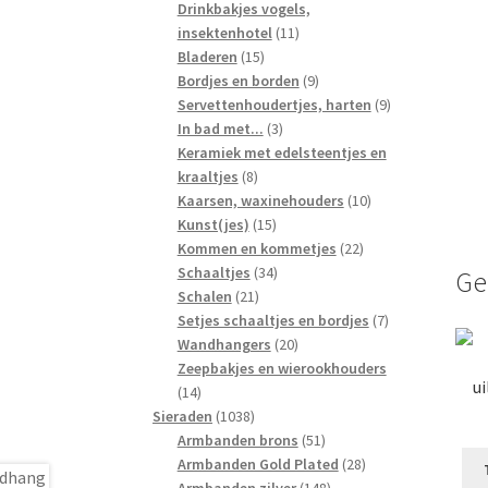
producten
Drinkbakjes vogels,
11
insektenhotel
11
15
producten
Bladeren
15
producten
9
Bordjes en borden
9
producten
9
Servettenhoudertjes, harten
9
3
producten
In bad met...
3
producten
Keramiek met edelsteentjes en
8
kraaltjes
8
producten
10
Kaarsen, waxinehouders
10
15
producten
Kunst(jes)
15
producten
22
Kommen en kommetjes
22
34
producten
Schaaltjes
34
Ge
21
producten
Schalen
21
producten
7
Setjes schaaltjes en bordjes
7
20
producten
Wandhangers
20
producten
Zeepbakjes en wierookhouders
ui
14
14
producten
1038
Sieraden
1038
producten
51
Armbanden brons
51
producten
28
Armbanden Gold Plated
28
148
producten