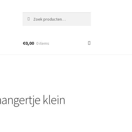
Zoeken
Zoeken
naar:
€
0,00
0 items
ngertje klein