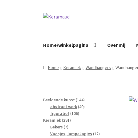
Ga
Ga
door
naar
naar
de
navigatie
inhoud
Home/winkelpagina
Over mij
Home
Keramiek
Wandhangers
Wandhangert
144
Beeldende kunst
144
40
producten
abstract werk
40
106
producten
figuratief
106
291
producten
Keramiek
291
7
producten
Bekers
7
producten
12
Vaasjes, lampekapjes
12