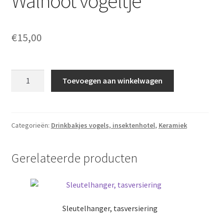
Walnoot vogeltje
€
15,00
Walnoot
Toevoegen aan winkelwagen
vogeltje
aantal
Categorieën:
Drinkbakjes vogels, insektenhotel
,
Keramiek
Gerelateerde producten
Sleutelhanger, tasversiering