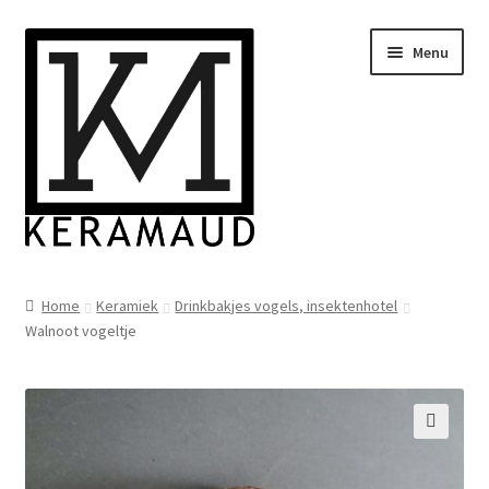
Ga
Ga
Menu
door
naar
naar
de
navigatie
inhoud
Subme
Home/winkelpagina
uitvou
Home
Keramiek
Drinkbakjes vogels, insektenhotel
Walnoot vogeltje
Over mij
Nieuws
Informatie
🔍