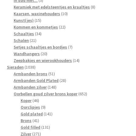
In bad met...
3
producten
8
Keramiek met edelsteentjes en kraaltjes
8
10
producten
Kaarsen, waxinehouders
10
15
producten
Kunst(jes)
15
producten
22
Kommen en kommetjes
22
34
producten
Schaaltjes
34
21
producten
Schalen
21
producten
7
Setjes schaaltjes en bordjes
7
20
producten
Wandhangers
20
producten
14
Zeepbakjes en wierookhouders
14
1038
producten
Sieraden
1038
producten
51
Armbanden brons
51
producten
28
Armbanden Gold Plated
28
148
producten
Armbanden zilver
148
producten
652
Oorbellen goud zilver brons koper
652
46
producten
Koper
46
producten
9
Oorclipjes
9
producten
141
Gold plated
141
41
producten
Brons
41
producten
131
Gold filled
131
271
producten
Zilver
271