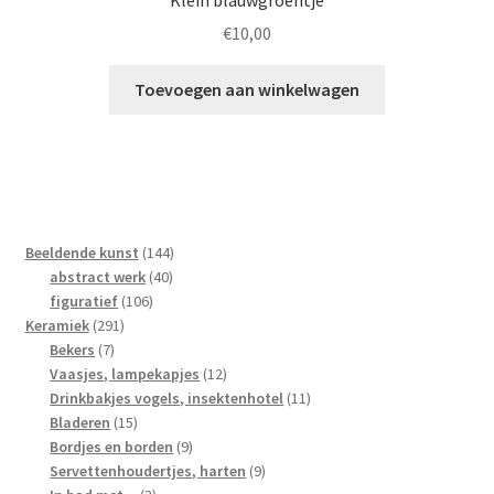
€
10,00
Toevoegen aan winkelwagen
144
Beeldende kunst
144
40
producten
abstract werk
40
106
producten
figuratief
106
291
producten
Keramiek
291
7
producten
Bekers
7
producten
12
Vaasjes, lampekapjes
12
producten
11
Drinkbakjes vogels, insektenhotel
11
15
producten
Bladeren
15
producten
9
Bordjes en borden
9
producten
9
Servettenhoudertjes, harten
9
3
producten