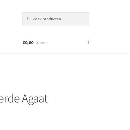
Zoeken
Zoeken
naar:
€
0,00
0 items
erde Agaat