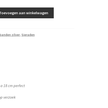
Toevoegen aan winkelwagen
anden zilver
,
Sieraden
 a 18 cm perfect
op verzoek