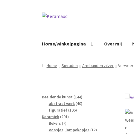
Ga
Ga
door
naar
naar
de
navigatie
inhoud
Home/winkelpagina
Over mij
Home
Sieraden
Armbanden zilver
Verweer
144
Beeldende kunst
144
40
producten
abstract werk
40
106
producten
figuratief
106
291
producten
Keramiek
291
7
producten
Bekers
7
producten
12
Vaasjes, lampekapjes
12