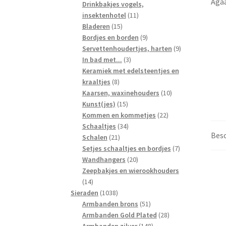
producten
Drinkbakjes vogels,
11
insektenhotel
11
15
producten
Bladeren
15
producten
9
Bordjes en borden
9
producten
9
Servettenhoudertjes, harten
9
3
producten
In bad met...
3
producten
Keramiek met edelsteentjes en
8
kraaltjes
8
producten
10
Kaarsen, waxinehouders
10
15
producten
Kunst(jes)
15
producten
22
Kommen en kommetjes
22
34
producten
Schaaltjes
34
Besc
21
producten
Schalen
21
producten
7
Setjes schaaltjes en bordjes
7
20
producten
Wandhangers
20
producten
Zeepbakjes en wierookhouders
14
14
producten
1038
Sieraden
1038
producten
51
Armbanden brons
51
producten
28
Armbanden Gold Plated
28
148
producten