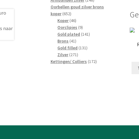
Armbanden zilver
148
producten
Oorbellen goud zilver brons
Ge
652
koper
652
producten
46
Koper
46
producten
9
Oorclipjes
9
producten
141
Gold plated
141
41
producten
Brons
41
producten
131
Gold filled
131
271
producten
Zilver
271
producten
172
Kettingen/ Colliers
172
producten