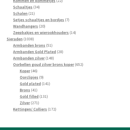
producten
22
Kommen en kommetjes
22
34
producten
Schaaltjes
34
21
producten
Schalen
21
producten
7
Setjes schaaltjes en bordjes
7
20
producten
Wandhangers
20
producten
14
Zeepbakjes en wierookhouders
14
1038
producten
Sieraden
1038
producten
51
Armbanden brons
51
producten
28
Armbanden Gold Plated
28
148
producten
Armbanden zilver
148
producten
652
Oorbellen goud zilver brons koper
652
46
producten
Koper
46
producten
9
Oorclipjes
9
producten
141
Gold plated
141
41
producten
Brons
41
producten
131
Gold filled
131
271
producten
Zilver
271
producten
172
Kettingen/ Colliers
172
producten