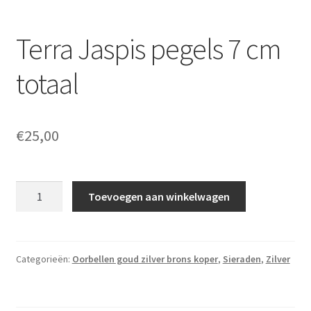
Terra Jaspis pegels 7 cm
totaal
€
25,00
Terra
Toevoegen aan winkelwagen
Jaspis
pegels
7
cm
Categorieën:
Oorbellen goud zilver brons koper
,
Sieraden
,
Zilver
totaal
aantal