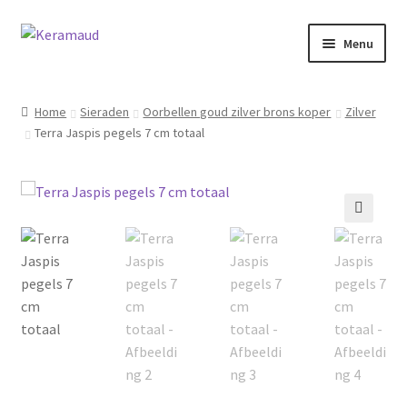
Ga
Ga
Menu
door
naar
naar
de
Subme
Home/winkelpagina
navigatie
inhoud
uitvou
Home
Sieraden
Oorbellen goud zilver brons koper
Zilver
Terra Jaspis pegels 7 cm totaal
Over mij
Nieuws
Informatie
🔍
Contact
Inloggen