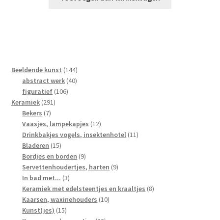
144
Beeldende kunst
144
40
producten
abstract werk
40
106
producten
figuratief
106
291
producten
Keramiek
291
7
producten
Bekers
7
producten
12
Vaasjes, lampekapjes
12
producten
11
Drinkbakjes vogels, insektenhotel
11
15
producten
Bladeren
15
producten
9
Bordjes en borden
9
producten
9
Servettenhoudertjes, harten
9
3
producten
In bad met...
3
producten
8
Keramiek met edelsteentjes en kraaltjes
8
10
producten
Kaarsen, waxinehouders
10
15
producten
Kunst(jes)
15