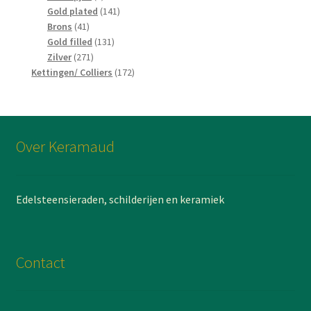
producten
141
Gold plated
141
41
producten
Brons
41
producten
131
Gold filled
131
271
producten
Zilver
271
producten
172
Kettingen/ Colliers
172
producten
Over Keramaud
Edelsteensieraden, schilderijen en keramiek
Contact