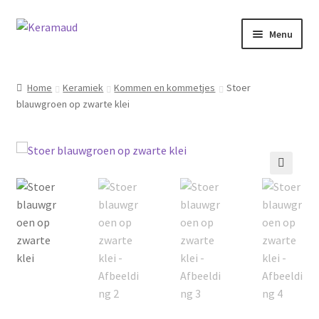
Ga
Ga
Menu
door
naar
naar
de
Subme
Home/winkelpagina
navigatie
inhoud
uitvou
Home
Keramiek
Kommen en kommetjes
Stoer
blauwgroen op zwarte klei
Over mij
Nieuws
Informatie
🔍
Contact
Inloggen