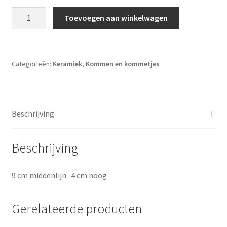
Stoer
Toevoegen aan winkelwagen
blauwgroen
op
zwarte
klei
Categorieën:
Keramiek
,
Kommen en kommetjes
aantal
Beschrijving
Beschrijving
9 cm middenlijn 4 cm hoog
Gerelateerde producten