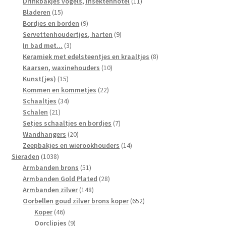
producten
11
Drinkbakjes vogels, insektenhotel
11
15
producten
Bladeren
15
producten
9
Bordjes en borden
9
producten
9
Servettenhoudertjes, harten
9
3
producten
In bad met...
3
producten
8
Keramiek met edelsteentjes en kraaltjes
8
10
producten
Kaarsen, waxinehouders
10
15
producten
Kunst(jes)
15
producten
22
Kommen en kommetjes
22
34
producten
Schaaltjes
34
21
producten
Schalen
21
producten
7
Setjes schaaltjes en bordjes
7
20
producten
Wandhangers
20
producten
14
Zeepbakjes en wierookhouders
14
1038
producten
Sieraden
1038
producten
51
Armbanden brons
51
producten
28
Armbanden Gold Plated
28
148
producten
Armbanden zilver
148
producten
652
Oorbellen goud zilver brons koper
652
46
producten
Koper
46
producten
9
Oorclipjes
9