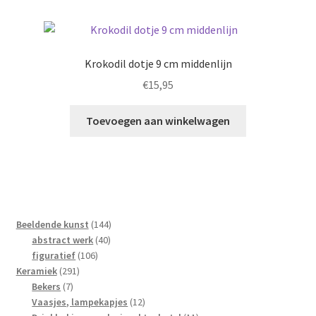
Krokodil dotje 9 cm middenlijn
€
15,95
Toevoegen aan winkelwagen
144
Beeldende kunst
144
40
producten
abstract werk
40
106
producten
figuratief
106
291
producten
Keramiek
291
7
producten
Bekers
7
producten
12
Vaasjes, lampekapjes
12