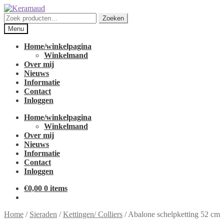
Ga
Ga
door
naar
Zoeken
Zoeken
naar
de
naar:
Menu
navigatie
inhoud
Home/winkelpagina
Winkelmand
Over mij
Nieuws
Informatie
Contact
Inloggen
Home/winkelpagina
Winkelmand
Over mij
Nieuws
Informatie
Contact
Inloggen
€
0,00
0 items
Home
/
Sieraden
/
Kettingen/ Colliers
/
Abalone schelpketting 52 cm