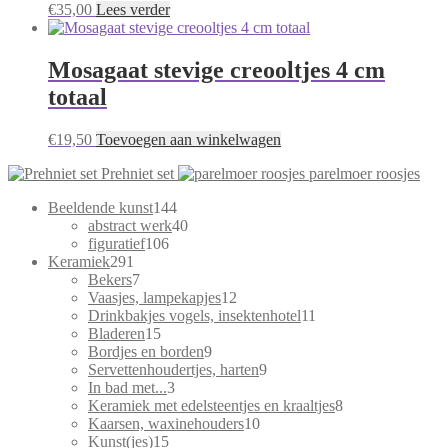
€
35,00
Lees verder
Mosagaat stevige creooltjes 4 cm
totaal
€
19,50
Toevoegen aan winkelwagen
Prehniet set
parelmoer roosjes
144
Beeldende kunst
144
producten
40
abstract werk
40
106
producten
figuratief
106
291
producten
Keramiek
291
producten
7
Bekers
7
producten
12
Vaasjes, lampekapjes
12
producten
11
Drinkbakjes vogels, insektenhotel
11
15
producten
Bladeren
15
producten
9
Bordjes en borden
9
producten
9
Servettenhoudertjes, harten
9
3
producten
In bad met...
3
producten
8
Keramiek met edelsteentjes en kraaltjes
8
10
producten
Kaarsen, waxinehouders
10
15
producten
Kunst(jes)
15