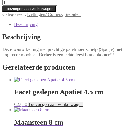
Abalone
schelpketting
Toevoegen aan winkelwagen
52
Categorieën:
Kettingen/ Colliers
,
Sieraden
cm
aantal
Beschrijving
Beschrijving
Deze wauw ketting met prachtige parelmoer schelp (Spanje) met
nog meer moois en Berber is een echte feest binnenkomer!!!
Gerelateerde producten
Facet geslepen Apatiet 4.5 cm
€
27,50
Toevoegen aan winkelwagen
Maansteen 8 cm