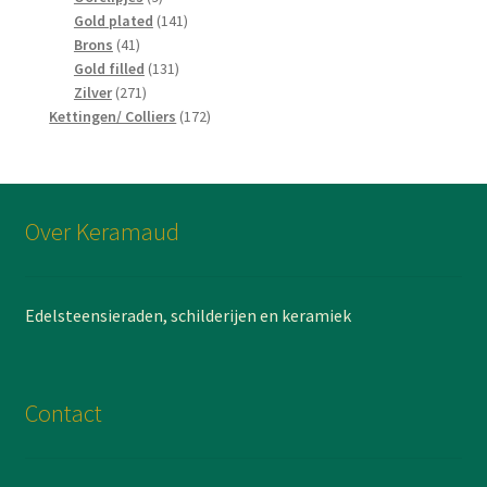
producten
141
Gold plated
141
41
producten
Brons
41
producten
131
Gold filled
131
271
producten
Zilver
271
producten
172
Kettingen/ Colliers
172
producten
Over Keramaud
Edelsteensieraden, schilderijen en keramiek
Contact