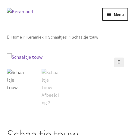
Ga
Ga
Menu
door
naar
naar
de
Subme
Home/winkelpagina
navigatie
inhoud
uitvou
Home
Keramiek
Schaaltjes
Schaaltje touw
Over mij
Nieuws
🔍
Informatie
Contact
Inloggen
Schaaltje touw