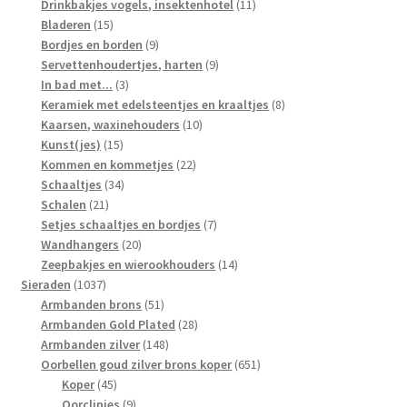
producten
11
Drinkbakjes vogels, insektenhotel
11
15
producten
Bladeren
15
producten
9
Bordjes en borden
9
producten
9
Servettenhoudertjes, harten
9
3
producten
In bad met...
3
producten
8
Keramiek met edelsteentjes en kraaltjes
8
10
producten
Kaarsen, waxinehouders
10
15
producten
Kunst(jes)
15
producten
22
Kommen en kommetjes
22
34
producten
Schaaltjes
34
21
producten
Schalen
21
producten
7
Setjes schaaltjes en bordjes
7
20
producten
Wandhangers
20
producten
14
Zeepbakjes en wierookhouders
14
1037
producten
Sieraden
1037
producten
51
Armbanden brons
51
producten
28
Armbanden Gold Plated
28
148
producten
Armbanden zilver
148
producten
651
Oorbellen goud zilver brons koper
651
45
producten
Koper
45
producten
9
Oorclipjes
9