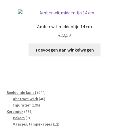
Amber wit middenlijn 14 cm
€
22,50
Toevoegen aan winkelwagen
144
Beeldende kunst
144
40
producten
abstract werk
40
106
producten
figuratief
106
291
producten
Keramiek
291
7
producten
Bekers
7
producten
12
Vaasjes, lampekapjes
12