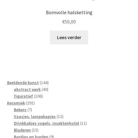
Bomvolle halsketting
€
50,00
Lees verder
144
Beeldende kunst
144
40
producten
abstract werk
40
106
producten
figuratief
106
291
producten
Keramiek
291
7
producten
Bekers
7
producten
12
Vaasjes, lampekapjes
12
producten
11
Drinkbakjes vogels, insektenhotel
11
15
producten
Bladeren
15
producten
9
Bordjes en borden
9