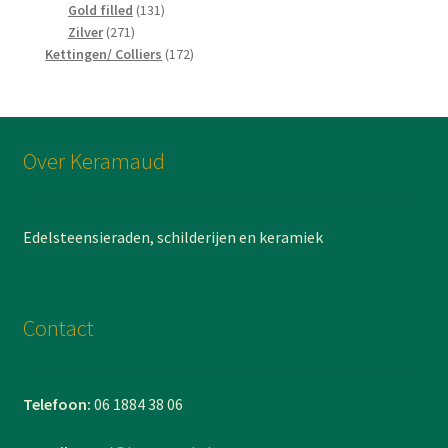
producten
131
Gold filled
131
271
producten
Zilver
271
producten
172
Kettingen/ Colliers
172
producten
Over Keramaud
Edelsteensieraden, schilderijen en keramiek
Contact
Telefoon:
06 1884 38 06