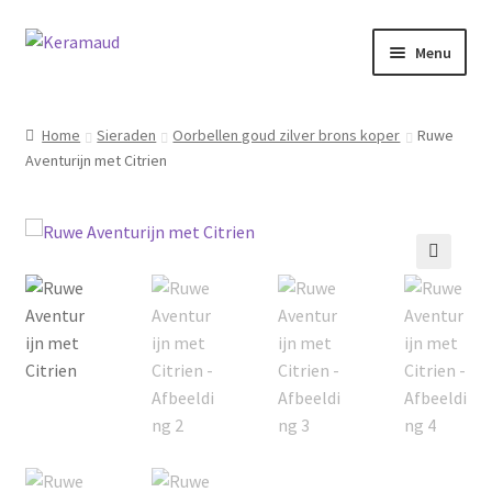
Ga
Ga
Menu
door
naar
naar
de
Subme
Home/winkelpagina
navigatie
inhoud
uitvou
Home
Sieraden
Oorbellen goud zilver brons koper
Ruwe
Aventurijn met Citrien
Over mij
Nieuws
Informatie
🔍
Contact
Inloggen