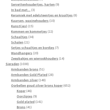
producten
9
Servettenhoudertjes, harten
9
3
producten
In bad met...
3
producten
8
Keramiek met edelsteentjes en kraaltjes
8
10
producten
Kaarsen, waxinehouders
10
15
producten
Kunst(jes)
15
producten
22
Kommen en kommetjes
22
34
producten
Schaaltjes
34
21
producten
Schalen
21
producten
7
Setjes schaaltjes en bordjes
7
20
producten
Wandhangers
20
producten
14
Zeepbakjes en wierookhouders
14
1038
producten
Sieraden
1038
producten
51
Armbanden brons
51
producten
28
Armbanden Gold Plated
28
148
producten
Armbanden zilver
148
producten
652
Oorbellen goud zilver brons koper
652
46
producten
Koper
46
producten
9
Oorclipjes
9
producten
141
Gold plated
141
41
producten
Brons
41