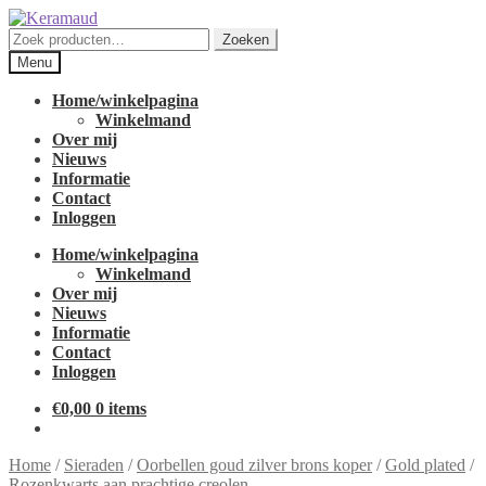
Ga
Ga
door
naar
Zoeken
Zoeken
naar
de
naar:
Menu
navigatie
inhoud
Home/winkelpagina
Winkelmand
Over mij
Nieuws
Informatie
Contact
Inloggen
Home/winkelpagina
Winkelmand
Over mij
Nieuws
Informatie
Contact
Inloggen
€
0,00
0 items
Home
/
Sieraden
/
Oorbellen goud zilver brons koper
/
Gold plated
/
Rozenkwarts aan prachtige creolen