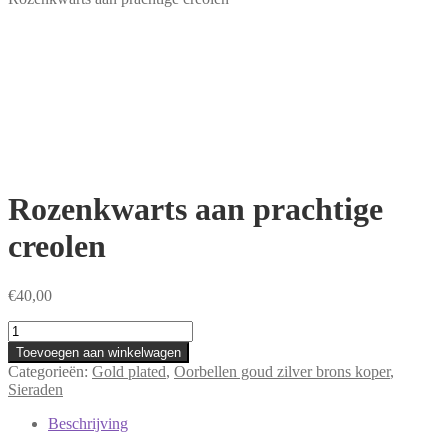
Rozenkwarts aan prachtige
creolen
€
40,00
Rozenkwarts
aan
Toevoegen aan winkelwagen
prachtige
Categorieën:
Gold plated
,
Oorbellen goud zilver brons koper
,
creolen
Sieraden
aantal
Beschrijving