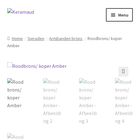
Ga
Ga
Menu
door
naar
naar
de
Subme
Home/winkelpagina
navigatie
inhoud
uitvou
Home
Sieraden
Armbanden brons
Roodbrons/ koper
Amber
Over mij
Nieuws
Informatie
🔍
Contact
Inloggen