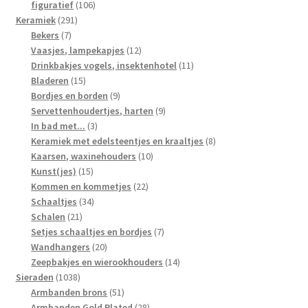
106
producten
figuratief
106
291
producten
Keramiek
291
7
producten
Bekers
7
producten
12
Vaasjes, lampekapjes
12
producten
11
Drinkbakjes vogels, insektenhotel
11
15
producten
Bladeren
15
producten
9
Bordjes en borden
9
producten
9
Servettenhoudertjes, harten
9
3
producten
In bad met...
3
producten
8
Keramiek met edelsteentjes en kraaltjes
8
10
producten
Kaarsen, waxinehouders
10
15
producten
Kunst(jes)
15
producten
22
Kommen en kommetjes
22
34
producten
Schaaltjes
34
21
producten
Schalen
21
producten
7
Setjes schaaltjes en bordjes
7
20
producten
Wandhangers
20
producten
14
Zeepbakjes en wierookhouders
14
1038
producten
Sieraden
1038
producten
51
Armbanden brons
51
producten
28
Armbanden Gold Plated
28