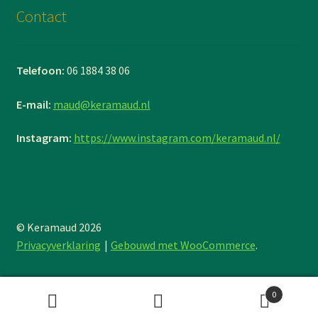
Contact
Telefoon:
06 1884 38 06
E-mail:
maud@keramaud.nl
Instagram:
https://www.instagram.com/keramaud.nl/
© Keramaud 2026
Privacyverklaring
Gebouwd met WooCommerce
.
0
Zoeken
Zoeken