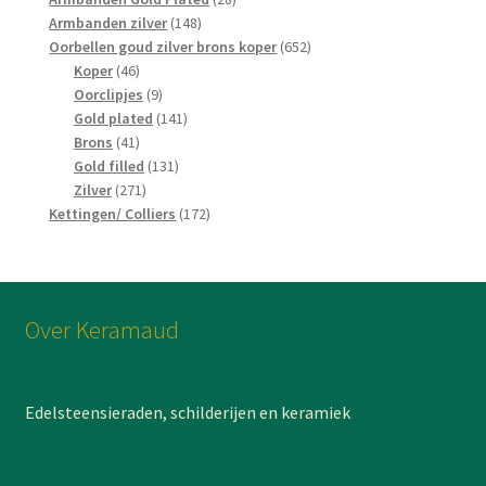
148
producten
Armbanden zilver
148
producten
652
Oorbellen goud zilver brons koper
652
46
producten
Koper
46
producten
9
Oorclipjes
9
producten
141
Gold plated
141
41
producten
Brons
41
producten
131
Gold filled
131
271
producten
Zilver
271
producten
172
Kettingen/ Colliers
172
producten
Over Keramaud
Edelsteensieraden, schilderijen en keramiek