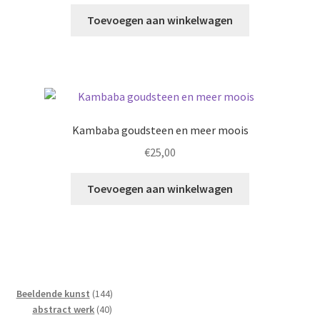
Toevoegen aan winkelwagen
Kambaba goudsteen en meer moois
€
25,00
Toevoegen aan winkelwagen
144
Beeldende kunst
144
40
producten
abstract werk
40