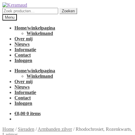
Ga
Ga
door
naar
Zoeken
Zoeken
naar
de
naar:
Menu
navigatie
inhoud
Home/winkelpagina
Winkelmand
Over mij
Nieuws
Informatie
Contact
Inloggen
Home/winkelpagina
Winkelmand
Over mij
Nieuws
Informatie
Contact
Inloggen
€
0,00
0 items
Home
/
Sieraden
/
Armbanden zilver
/
Rhodochrosiet, Rozenkwarts,
Larimar