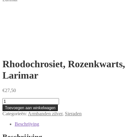
Rhodochrosiet, Rozenkwarts,
Larimar
€
27,50
Rhodochrosiet,
Rozenkwarts,
Toevoegen aan winkelwagen
Larimar
Categorieën:
Armbanden zilver
,
Sieraden
aantal
Beschrijving
Beschrijving