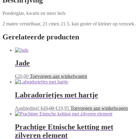
Poederglas, kwarts en meer liefs
2 maten verstelbaar, 21 cmen 21.5, kan groter of kleiner op verzoek.
Gerelateerde producten
Jade
€
20,00
Toevoegen aan winkelwagen
Labradorietjes met hartje
Oorspronkelijke
Huidige
Aanbieding!
€
25,00
€
19,95
Toevoegen aan winkelwagen
prijs
prijs
was:
is:
€25,00.
€19,95.
Prachtige Etnische ketting met
zilveren element