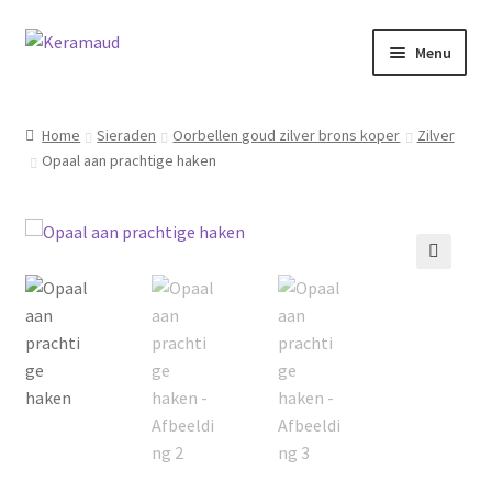
Ga
Ga
Menu
door
naar
naar
de
Subme
Home/winkelpagina
navigatie
inhoud
uitvou
Home
Sieraden
Oorbellen goud zilver brons koper
Zilver
Opaal aan prachtige haken
Over mij
Nieuws
Informatie
🔍
Contact
Inloggen