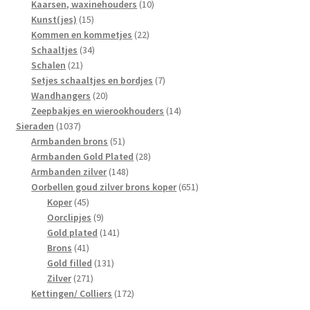
10
producten
Kaarsen, waxinehouders
10
15
producten
Kunst(jes)
15
producten
22
Kommen en kommetjes
22
34
producten
Schaaltjes
34
21
producten
Schalen
21
producten
7
Setjes schaaltjes en bordjes
7
20
producten
Wandhangers
20
producten
14
Zeepbakjes en wierookhouders
14
1037
producten
Sieraden
1037
producten
51
Armbanden brons
51
producten
28
Armbanden Gold Plated
28
148
producten
Armbanden zilver
148
producten
651
Oorbellen goud zilver brons koper
651
45
producten
Koper
45
producten
9
Oorclipjes
9
producten
141
Gold plated
141
41
producten
Brons
41
producten
131
Gold filled
131
271
producten
Zilver
271
producten
172
Kettingen/ Colliers
172
producten