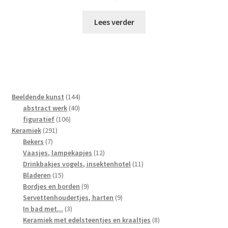
Lees verder
144
Beeldende kunst
144
40
producten
abstract werk
40
106
producten
figuratief
106
291
producten
Keramiek
291
7
producten
Bekers
7
producten
12
Vaasjes, lampekapjes
12
producten
11
Drinkbakjes vogels, insektenhotel
11
15
producten
Bladeren
15
producten
9
Bordjes en borden
9
producten
9
Servettenhoudertjes, harten
9
3
producten
In bad met...
3
producten
8
Keramiek met edelsteentjes en kraaltjes
8