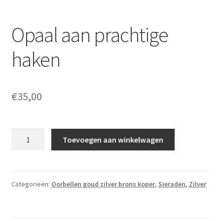
Opaal aan prachtige
haken
€
35,00
Opaal
Toevoegen aan winkelwagen
aan
prachtige
haken
aantal
Categorieën:
Oorbellen goud zilver brons koper
,
Sieraden
,
Zilver