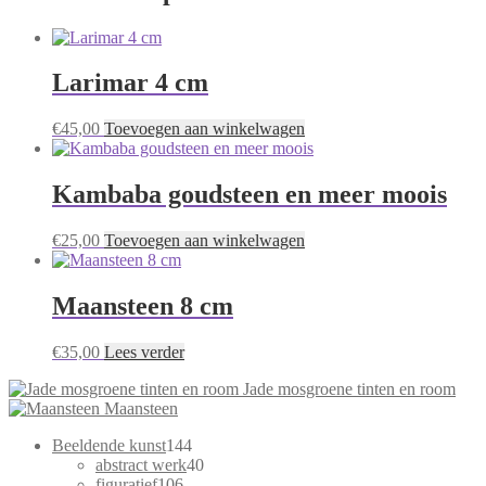
Larimar 4 cm
€
45,00
Toevoegen aan winkelwagen
Kambaba goudsteen en meer moois
€
25,00
Toevoegen aan winkelwagen
Maansteen 8 cm
€
35,00
Lees verder
Jade mosgroene tinten en room
Maansteen
144
Beeldende kunst
144
producten
40
abstract werk
40
106
producten
figuratief
106