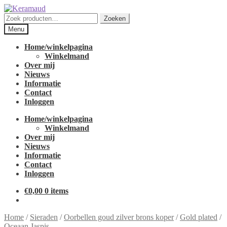
Ga
Ga
door
naar
Zoeken
Zoeken
naar
de
naar:
Menu
navigatie
inhoud
Home/winkelpagina
Winkelmand
Over mij
Nieuws
Informatie
Contact
Inloggen
Home/winkelpagina
Winkelmand
Over mij
Nieuws
Informatie
Contact
Inloggen
€
0,00
0 items
Home
/
Sieraden
/
Oorbellen goud zilver brons koper
/
Gold plated
/
Oceaan Jaspis