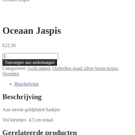
Oceaan Jaspis
€
22,50
Oceaan
Jaspis
Toevoegen aan winkelwagen
aantal
Categorieën:
Gold plated
,
Oorbellen goud zilver brons koper
,
Sieraden
Beschrijving
Beschrijving
Aan mooie goldplated haakjes
Vol kleurtjes 4.5 cm totaal
Gerelateerde producten