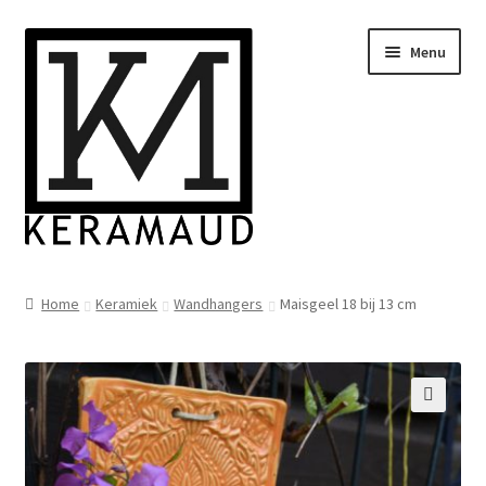
Ga
Ga
Menu
door
naar
naar
de
navigatie
inhoud
Subme
Home/winkelpagina
uitvou
Home
Keramiek
Wandhangers
Maisgeel 18 bij 13 cm
Over mij
Nieuws
🔍
Informatie