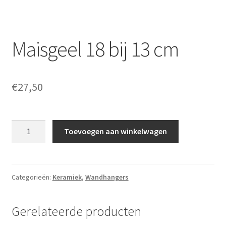
Maisgeel 18 bij 13 cm
€
27,50
Maisgeel
Toevoegen aan winkelwagen
18
bij
13
cm
Categorieën:
Keramiek
,
Wandhangers
aantal
Gerelateerde producten