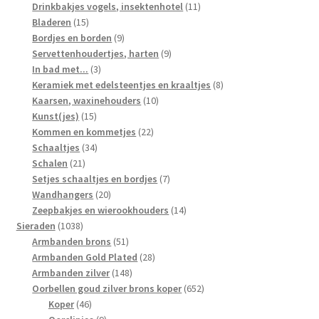
producten
11
Drinkbakjes vogels, insektenhotel
11
15
producten
Bladeren
15
producten
9
Bordjes en borden
9
producten
9
Servettenhoudertjes, harten
9
3
producten
In bad met...
3
producten
8
Keramiek met edelsteentjes en kraaltjes
8
10
producten
Kaarsen, waxinehouders
10
15
producten
Kunst(jes)
15
producten
22
Kommen en kommetjes
22
34
producten
Schaaltjes
34
21
producten
Schalen
21
producten
7
Setjes schaaltjes en bordjes
7
20
producten
Wandhangers
20
producten
14
Zeepbakjes en wierookhouders
14
1038
producten
Sieraden
1038
producten
51
Armbanden brons
51
producten
28
Armbanden Gold Plated
28
148
producten
Armbanden zilver
148
producten
652
Oorbellen goud zilver brons koper
652
46
producten
Koper
46
producten
9