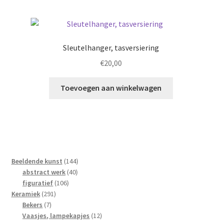
Sleutelhanger, tasversiering
€
20,00
Toevoegen aan winkelwagen
144
Beeldende kunst
144
40
producten
abstract werk
40
106
producten
figuratief
106
291
producten
Keramiek
291
7
producten
Bekers
7
producten
12
Vaasjes, lampekapjes
12