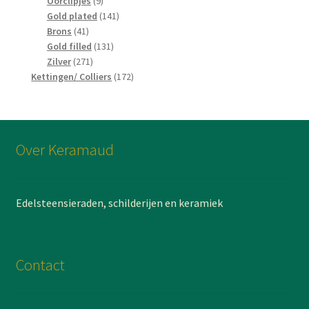
Oorclipjes
9
producten
141
Gold plated
141
41
producten
Brons
41
producten
131
Gold filled
131
271
producten
Zilver
271
producten
172
Kettingen/ Colliers
172
producten
Over Keramaud
Edelsteensieraden, schilderijen en keramiek
Contact