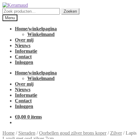
Ga
Ga
door
naar
Zoeken
Zoeken
naar
de
naar:
Menu
navigatie
inhoud
Home/winkelpagina
Winkelmand
Over mij
Nieuws
Informatie
Contact
Inloggen
Home/winkelpagina
Winkelmand
Over mij
Nieuws
Informatie
Contact
Inloggen
€
0,00
0 items
Home
/
Sieraden
/
Oorbellen goud zilver brons koper
/
Zilver
/
Lapis
Lazuli met oud zilver 7cm