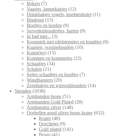
producten
7
Bekers
7
producten
12
Vaasjes, lampekapjes
12
producten
11
Drinkbakjes vogels, insektenhotel
11
15
producten
Bladeren
15
producten
9
Bordjes en borden
9
producten
9
Servettenhoudertjes, harten
9
3
producten
In bad met...
3
producten
8
Keramiek met edelsteentjes en kraaltjes
8
10
producten
Kaarsen, waxinehouders
10
15
producten
Kunst(jes)
15
producten
22
Kommen en kommetjes
22
34
producten
Schaaltjes
34
21
producten
Schalen
21
producten
7
Setjes schaaltjes en bordjes
7
20
producten
Wandhangers
20
producten
14
Zeepbakjes en wierookhouders
14
1038
producten
Sieraden
1038
producten
51
Armbanden brons
51
producten
28
Armbanden Gold Plated
28
148
producten
Armbanden zilver
148
producten
652
Oorbellen goud zilver brons koper
652
46
producten
Koper
46
producten
9
Oorclipjes
9
producten
141
Gold plated
141
41
producten
Brons
41