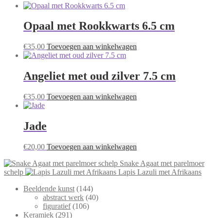
Opaal met Rookkwarts 6.5 cm
€
35,00
Toevoegen aan winkelwagen
Angeliet met oud zilver 7.5 cm
€
35,00
Toevoegen aan winkelwagen
Jade
€
20,00
Toevoegen aan winkelwagen
Snake Agaat met parelmoer
schelp
Lapis Lazuli met Afrikaans
144
Beeldende kunst
144
producten
40
abstract werk
40
106
producten
figuratief
106
291
producten
Keramiek
291