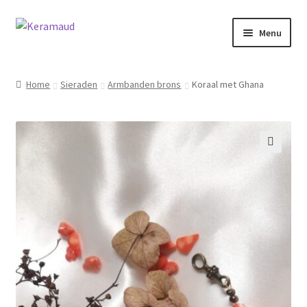
Ga
Ga
Menu
door
naar
naar
de
Subme
Home/winkelpagina
navigatie
inhoud
uitvou
Home
Sieraden
Armbanden brons
Koraal met Ghana
Over mij
Nieuws
🔍
Informatie
Contact
Inloggen