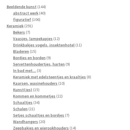
144
Beeldende kunst
144
40
producten
abstract werk
40
106
producten
figuratief
106
291
producten
Keramiek
291
7
producten
Bekers
7
producten
12
Vaasjes, lampekapjes
12
producten
11
Drinkbakjes vogels, insektenhotel
11
15
producten
Bladeren
15
producten
9
Bordjes en borden
9
producten
9
Servettenhoudertjes, harten
9
3
producten
In bad met...
3
producten
8
Keramiek met edelsteentjes en kraaltjes
8
10
producten
Kaarsen, waxinehouders
10
15
producten
Kunst(jes)
15
producten
22
Kommen en kommetjes
22
34
producten
Schaaltjes
34
21
producten
Schalen
21
producten
7
Setjes schaaltjes en bordjes
7
20
producten
Wandhangers
20
producten
14
Zeepbakjes en wierookhouders
14