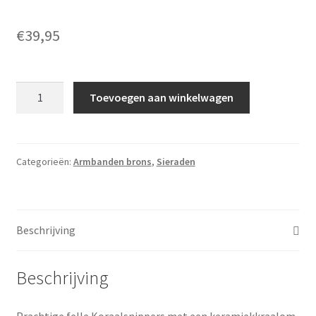
€
39,95
Koraal
Toevoegen aan winkelwagen
met
Ghana
aantal
Categorieën:
Armbanden brons
,
Sieraden
Beschrijving
Beschrijving
Prachtige felle Koraalsnippers met een keramiekkraalom