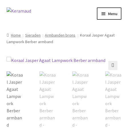
Ga
Ga
Menu
door
naar
naar
de
Subme
Home/winkelpagina
navigatie
inhoud
uitvou
Home
Sieraden
Armbanden brons
Koraal Jasper Agaat
Lampwork Berber armband
Over mij
Nieuws
Informatie
🔍
Contact
Inloggen