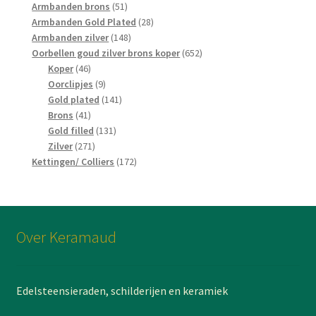
producten
51
Armbanden brons
51
producten
28
Armbanden Gold Plated
28
148
producten
Armbanden zilver
148
producten
652
Oorbellen goud zilver brons koper
652
46
producten
Koper
46
producten
9
Oorclipjes
9
producten
141
Gold plated
141
41
producten
Brons
41
producten
131
Gold filled
131
271
producten
Zilver
271
producten
172
Kettingen/ Colliers
172
producten
Over Keramaud
Edelsteensieraden, schilderijen en keramiek