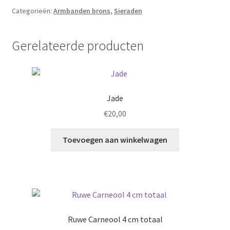
Berber
Categorieën:
Armbanden brons
,
Sieraden
armband
aantal
Gerelateerde producten
Jade
€
20,00
Toevoegen aan winkelwagen
Ruwe Carneool 4 cm totaal