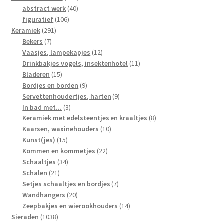
40
producten
abstract werk
40
106
producten
figuratief
106
291
producten
Keramiek
291
7
producten
Bekers
7
producten
12
Vaasjes, lampekapjes
12
producten
11
Drinkbakjes vogels, insektenhotel
11
15
producten
Bladeren
15
producten
9
Bordjes en borden
9
producten
9
Servettenhoudertjes, harten
9
3
producten
In bad met...
3
producten
8
Keramiek met edelsteentjes en kraaltjes
8
10
producten
Kaarsen, waxinehouders
10
15
producten
Kunst(jes)
15
producten
22
Kommen en kommetjes
22
34
producten
Schaaltjes
34
21
producten
Schalen
21
producten
7
Setjes schaaltjes en bordjes
7
20
producten
Wandhangers
20
producten
14
Zeepbakjes en wierookhouders
14
1038
producten
Sieraden
1038