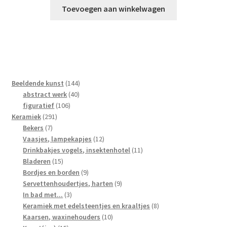
Toevoegen aan winkelwagen
144
Beeldende kunst
144
40
producten
abstract werk
40
106
producten
figuratief
106
291
producten
Keramiek
291
7
producten
Bekers
7
producten
12
Vaasjes, lampekapjes
12
producten
11
Drinkbakjes vogels, insektenhotel
11
15
producten
Bladeren
15
producten
9
Bordjes en borden
9
producten
9
Servettenhoudertjes, harten
9
3
producten
In bad met...
3
producten
8
Keramiek met edelsteentjes en kraaltjes
8
10
producten
Kaarsen, waxinehouders
10