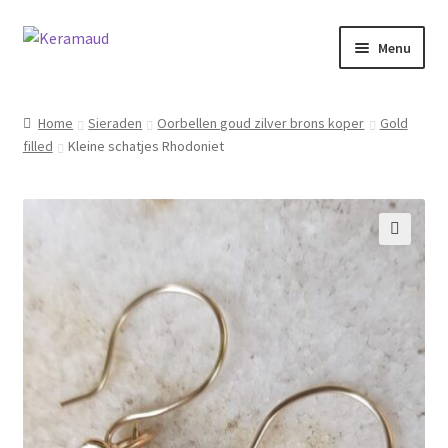
Ga
Ga
Menu
door
naar
naar
de
Subme
Home/winkelpagina
navigatie
inhoud
uitvou
Home
Sieraden
Oorbellen goud zilver brons koper
Gold
filled
Kleine schatjes Rhodoniet
Over mij
Nieuws
Informatie
🔍
Contact
Inloggen