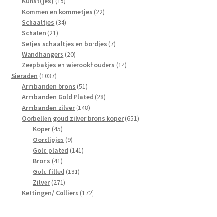
15
producten
Kunst(jes)
15
producten
22
Kommen en kommetjes
22
34
producten
Schaaltjes
34
21
producten
Schalen
21
producten
7
Setjes schaaltjes en bordjes
7
20
producten
Wandhangers
20
producten
14
Zeepbakjes en wierookhouders
14
1037
producten
Sieraden
1037
producten
51
Armbanden brons
51
producten
28
Armbanden Gold Plated
28
148
producten
Armbanden zilver
148
producten
651
Oorbellen goud zilver brons koper
651
45
producten
Koper
45
producten
9
Oorclipjes
9
producten
141
Gold plated
141
41
producten
Brons
41
producten
131
Gold filled
131
271
producten
Zilver
271
producten
172
Kettingen/ Colliers
172
producten