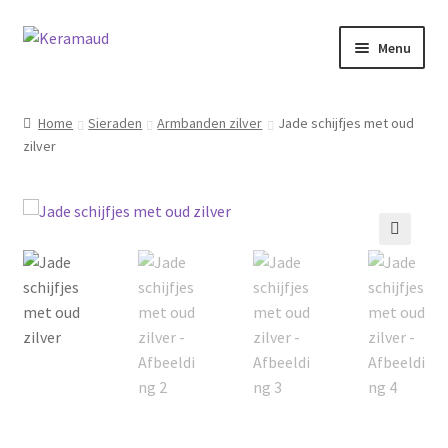
Ga
Ga
Menu
door
naar
naar
de
Subme
Home/winkelpagina
navigatie
inhoud
uitvou
Home
Sieraden
Armbanden zilver
Jade schijfjes met oud
zilver
Over mij
Nieuws
Informatie
🔍
Contact
Inloggen