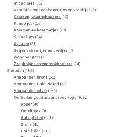
3
producten
In bad met...
3
producten
8
Keramiek met edelsteentjes en kraaltjes
8
10
producten
Kaarsen, waxinehouders
10
15
producten
Kunst(jes)
15
producten
22
Kommen en kommetjes
22
34
producten
Schaaltjes
34
21
producten
Schalen
21
producten
7
Setjes schaaltjes en bordjes
7
20
producten
Wandhangers
20
producten
14
Zeepbakjes en wierookhouders
14
1038
producten
Sieraden
1038
producten
51
Armbanden brons
51
producten
28
Armbanden Gold Plated
28
148
producten
Armbanden zilver
148
producten
652
Oorbellen goud zilver brons koper
652
46
producten
Koper
46
producten
9
Oorclipjes
9
producten
141
Gold plated
141
41
producten
Brons
41
producten
131
Gold filled
131