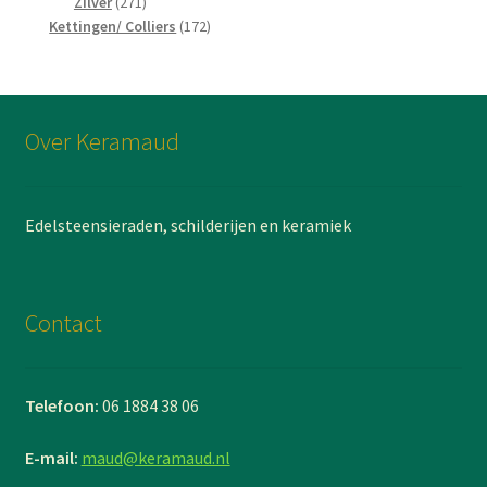
271
producten
Zilver
271
producten
172
Kettingen/ Colliers
172
producten
Over Keramaud
Edelsteensieraden, schilderijen en keramiek
Contact
Telefoon:
06 1884 38 06
E-mail:
maud@keramaud.nl