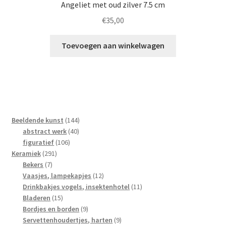
Angeliet met oud zilver 7.5 cm
€
35,00
Toevoegen aan winkelwagen
144
Beeldende kunst
144
40
producten
abstract werk
40
106
producten
figuratief
106
291
producten
Keramiek
291
7
producten
Bekers
7
producten
12
Vaasjes, lampekapjes
12
producten
11
Drinkbakjes vogels, insektenhotel
11
15
producten
Bladeren
15
producten
9
Bordjes en borden
9
producten
9
Servettenhoudertjes, harten
9