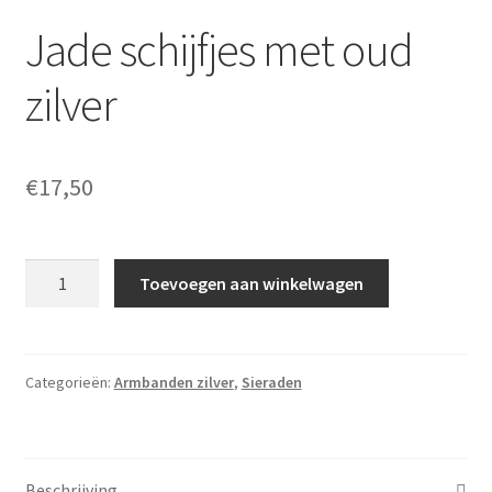
Jade schijfjes met oud
zilver
€
17,50
Jade
Toevoegen aan winkelwagen
schijfjes
met
oud
zilver
Categorieën:
Armbanden zilver
,
Sieraden
aantal
Beschrijving