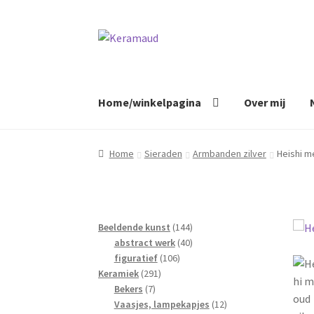
Ga
Ga
door
naar
naar
de
navigatie
inhoud
Home/winkelpagina
Over mij
Home
Sieraden
Armbanden zilver
Heishi m
144
Beeldende kunst
144
40
producten
abstract werk
40
106
producten
figuratief
106
291
producten
Keramiek
291
7
producten
Bekers
7
producten
12
Vaasjes, lampekapjes
12