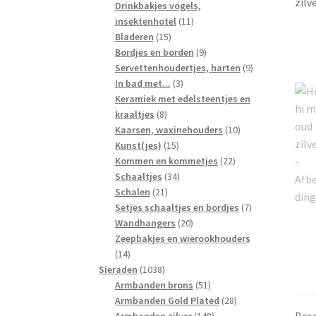
producten
Drinkbakjes vogels,
11
insektenhotel
11
15
producten
Bladeren
15
producten
9
Bordjes en borden
9
producten
9
Servettenhoudertjes, harten
9
3
producten
In bad met...
3
producten
Keramiek met edelsteentjes en
8
kraaltjes
8
producten
10
Kaarsen, waxinehouders
10
15
producten
Kunst(jes)
15
producten
22
Kommen en kommetjes
22
34
producten
Schaaltjes
34
21
producten
Schalen
21
producten
7
Setjes schaaltjes en bordjes
7
20
producten
Wandhangers
20
producten
Zeepbakjes en wierookhouders
14
14
producten
1038
Sieraden
1038
producten
51
Armbanden brons
51
producten
28
Armbanden Gold Plated
28
Besc
148
producten