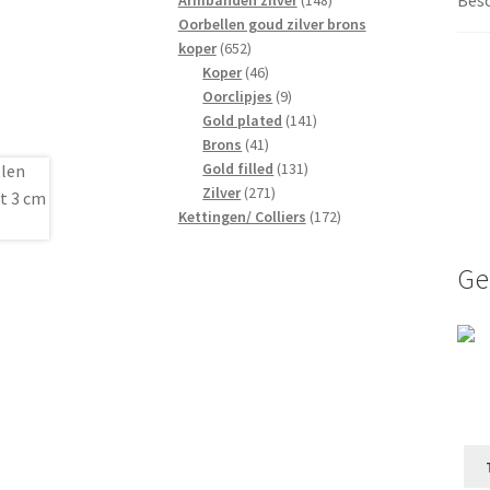
Armbanden zilver
148
producten
Oorbellen goud zilver brons
652
koper
652
producten
46
Koper
46
producten
9
Oorclipjes
9
producten
141
Gold plated
141
41
producten
Brons
41
producten
131
Gold filled
131
271
producten
Zilver
271
producten
172
Kettingen/ Colliers
172
producten
Ge