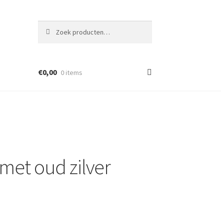
Zoeken
Zoeken
naar:
€
0,00
0 items
 met oud zilver