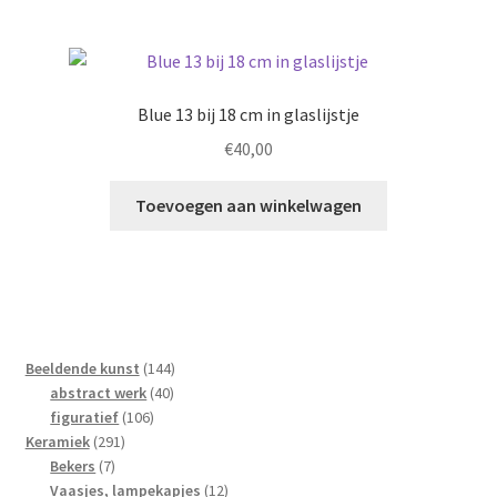
Blue 13 bij 18 cm in glaslijstje
€
40,00
Toevoegen aan winkelwagen
144
Beeldende kunst
144
40
producten
abstract werk
40
106
producten
figuratief
106
291
producten
Keramiek
291
7
producten
Bekers
7
producten
12
Vaasjes, lampekapjes
12