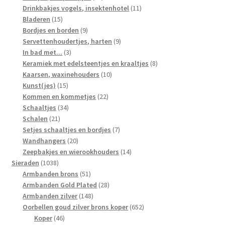
producten
11
Drinkbakjes vogels, insektenhotel
11
15
producten
Bladeren
15
producten
9
Bordjes en borden
9
producten
9
Servettenhoudertjes, harten
9
3
producten
In bad met...
3
producten
8
Keramiek met edelsteentjes en kraaltjes
8
10
producten
Kaarsen, waxinehouders
10
15
producten
Kunst(jes)
15
producten
22
Kommen en kommetjes
22
34
producten
Schaaltjes
34
21
producten
Schalen
21
producten
7
Setjes schaaltjes en bordjes
7
20
producten
Wandhangers
20
producten
14
Zeepbakjes en wierookhouders
14
1038
producten
Sieraden
1038
producten
51
Armbanden brons
51
producten
28
Armbanden Gold Plated
28
148
producten
Armbanden zilver
148
producten
652
Oorbellen goud zilver brons koper
652
46
producten
Koper
46