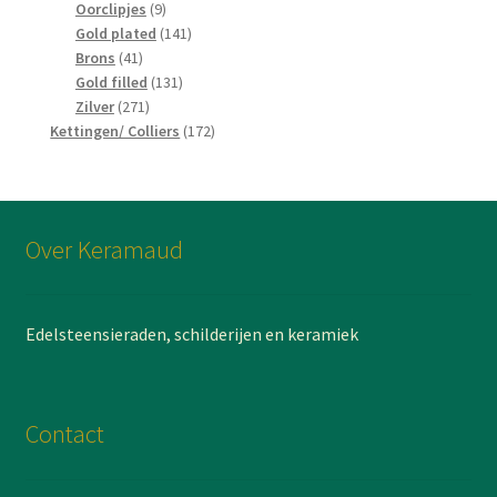
producten
9
Oorclipjes
9
producten
141
Gold plated
141
41
producten
Brons
41
producten
131
Gold filled
131
271
producten
Zilver
271
producten
172
Kettingen/ Colliers
172
producten
Over Keramaud
Edelsteensieraden, schilderijen en keramiek
Contact