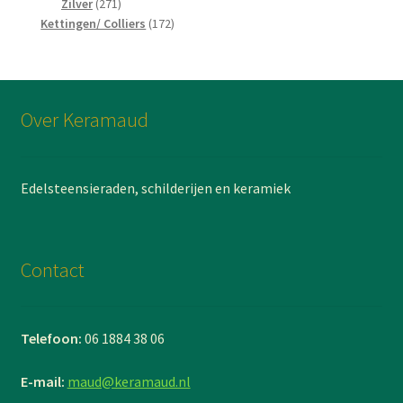
271
producten
Zilver
271
producten
172
Kettingen/ Colliers
172
producten
Over Keramaud
Edelsteensieraden, schilderijen en keramiek
Contact
Telefoon:
06 1884 38 06
E-mail:
maud@keramaud.nl