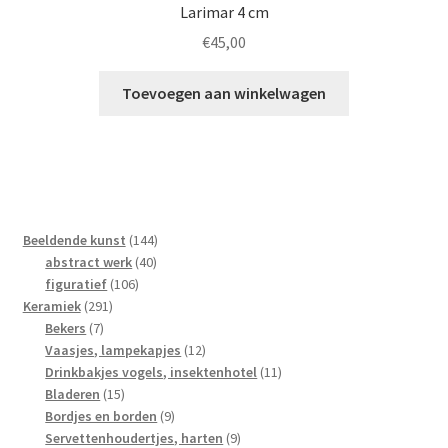
Larimar 4 cm
€
45,00
Toevoegen aan winkelwagen
144
Beeldende kunst
144
40
producten
abstract werk
40
106
producten
figuratief
106
291
producten
Keramiek
291
7
producten
Bekers
7
producten
12
Vaasjes, lampekapjes
12
producten
11
Drinkbakjes vogels, insektenhotel
11
15
producten
Bladeren
15
producten
9
Bordjes en borden
9
producten
9
Servettenhoudertjes, harten
9