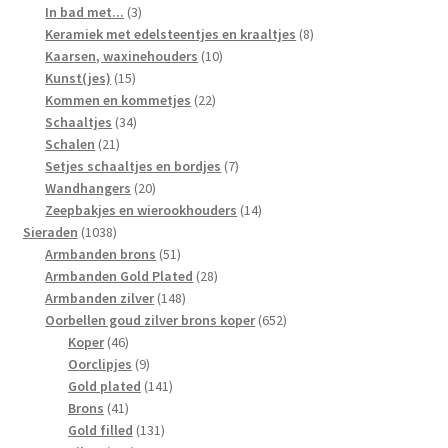
3
producten
In bad met...
3
producten
8
Keramiek met edelsteentjes en kraaltjes
8
10
producten
Kaarsen, waxinehouders
10
15
producten
Kunst(jes)
15
producten
22
Kommen en kommetjes
22
34
producten
Schaaltjes
34
21
producten
Schalen
21
producten
7
Setjes schaaltjes en bordjes
7
20
producten
Wandhangers
20
producten
14
Zeepbakjes en wierookhouders
14
1038
producten
Sieraden
1038
producten
51
Armbanden brons
51
producten
28
Armbanden Gold Plated
28
148
producten
Armbanden zilver
148
producten
652
Oorbellen goud zilver brons koper
652
46
producten
Koper
46
producten
9
Oorclipjes
9
producten
141
Gold plated
141
41
producten
Brons
41
producten
131
Gold filled
131