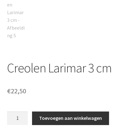
Creolen Larimar 3 cm
€
22,50
Creolen
Toevoegen aan winkelwagen
Larimar
3
cm