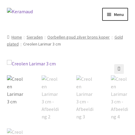
Ga
Ga
Menu
door
naar
naar
de
Subme
Home/winkelpagina
navigatie
inhoud
uitvou
Home
Sieraden
Oorbellen goud zilver brons koper
Gold
plated
Creolen Larimar 3 cm
Over mij
Nieuws
Informatie
🔍
Contact
Inloggen