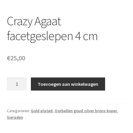
Crazy Agaat
facetgeslepen 4 cm
€
25,00
Crazy
Toevoegen aan winkelwagen
Agaat
facetgeslepen
4
cm
Categorieën:
Gold plated
,
Oorbellen goud zilver brons koper
,
Sieraden
aantal