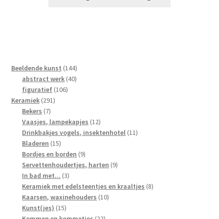
144
Beeldende kunst
144
40
producten
abstract werk
40
106
producten
figuratief
106
291
producten
Keramiek
291
7
producten
Bekers
7
producten
12
Vaasjes, lampekapjes
12
producten
11
Drinkbakjes vogels, insektenhotel
11
15
producten
Bladeren
15
producten
9
Bordjes en borden
9
producten
9
Servettenhoudertjes, harten
9
3
producten
In bad met...
3
producten
8
Keramiek met edelsteentjes en kraaltjes
8
10
producten
Kaarsen, waxinehouders
10
15
producten
Kunst(jes)
15
producten
22
Kommen en kommetjes
22