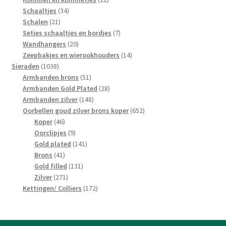
34
producten
Schaaltjes
34
21
producten
Schalen
21
producten
7
Setjes schaaltjes en bordjes
7
20
producten
Wandhangers
20
producten
14
Zeepbakjes en wierookhouders
14
1038
producten
Sieraden
1038
producten
51
Armbanden brons
51
producten
28
Armbanden Gold Plated
28
148
producten
Armbanden zilver
148
producten
652
Oorbellen goud zilver brons koper
652
46
producten
Koper
46
producten
9
Oorclipjes
9
producten
141
Gold plated
141
41
producten
Brons
41
producten
131
Gold filled
131
271
producten
Zilver
271
producten
172
Kettingen/ Colliers
172
producten