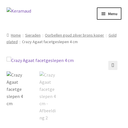
Ga
Ga
Menu
door
naar
naar
de
Subme
Home/winkelpagina
navigatie
inhoud
uitvou
Home
Sieraden
Oorbellen goud zilver brons koper
Gold
plated
Crazy Agaat facetgeslepen 4 cm
Over mij
Nieuws
Informatie
🔍
Contact
Inloggen