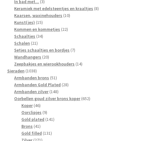
3
producten
In bad met...
3
producten
8
Keramiek met edelsteentjes en kraaltjes
8
10
producten
Kaarsen, waxinehouders
10
15
producten
Kunst(jes)
15
producten
22
Kommen en kommetjes
22
34
producten
Schaaltjes
34
21
producten
Schalen
21
producten
7
Setjes schaaltjes en bordjes
7
20
producten
Wandhangers
20
producten
14
Zeepbakjes en wierookhouders
14
1038
producten
Sieraden
1038
producten
51
Armbanden brons
51
producten
28
Armbanden Gold Plated
28
148
producten
Armbanden zilver
148
producten
652
Oorbellen goud zilver brons koper
652
46
producten
Koper
46
producten
9
Oorclipjes
9
producten
141
Gold plated
141
41
producten
Brons
41
producten
131
Gold filled
131
271
producten
Zilver
271