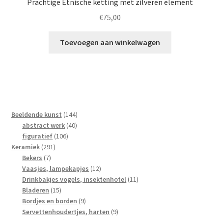
Prachtige Etnische ketting met zilveren element
€
75,00
Toevoegen aan winkelwagen
144
Beeldende kunst
144
40
producten
abstract werk
40
106
producten
figuratief
106
291
producten
Keramiek
291
7
producten
Bekers
7
producten
12
Vaasjes, lampekapjes
12
producten
11
Drinkbakjes vogels, insektenhotel
11
15
producten
Bladeren
15
producten
9
Bordjes en borden
9
producten
9
Servettenhoudertjes, harten
9