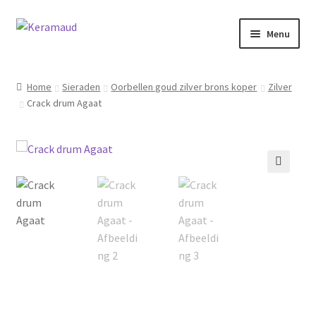
Ga
Ga
Menu
door
naar
naar
de
Subme
Home/winkelpagina
navigatie
inhoud
uitvou
Home
Sieraden
Oorbellen goud zilver brons koper
Zilver
Crack drum Agaat
Over mij
Nieuws
Informatie
🔍
Contact
Inloggen