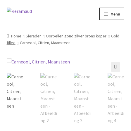
Ga
Ga
Menu
door
naar
naar
de
Subme
Home/winkelpagina
navigatie
inhoud
uitvou
Home
Sieraden
Oorbellen goud zilver brons koper
Gold
filled
Carneool, Citrien, Maansteen
Over mij
Nieuws
Informatie
🔍
Contact
Inloggen