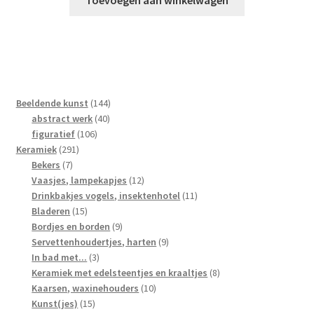
144
Beeldende kunst
144
40
producten
abstract werk
40
106
producten
figuratief
106
291
producten
Keramiek
291
7
producten
Bekers
7
producten
12
Vaasjes, lampekapjes
12
producten
11
Drinkbakjes vogels, insektenhotel
11
15
producten
Bladeren
15
producten
9
Bordjes en borden
9
producten
9
Servettenhoudertjes, harten
9
3
producten
In bad met...
3
producten
8
Keramiek met edelsteentjes en kraaltjes
8
10
producten
Kaarsen, waxinehouders
10
15
producten
Kunst(jes)
15