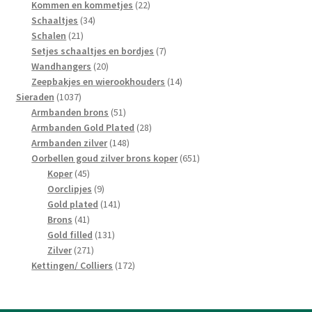
producten
22
Kommen en kommetjes
22
34
producten
Schaaltjes
34
21
producten
Schalen
21
producten
7
Setjes schaaltjes en bordjes
7
20
producten
Wandhangers
20
producten
14
Zeepbakjes en wierookhouders
14
1037
producten
Sieraden
1037
producten
51
Armbanden brons
51
producten
28
Armbanden Gold Plated
28
148
producten
Armbanden zilver
148
producten
651
Oorbellen goud zilver brons koper
651
45
producten
Koper
45
producten
9
Oorclipjes
9
producten
141
Gold plated
141
41
producten
Brons
41
producten
131
Gold filled
131
271
producten
Zilver
271
producten
172
Kettingen/ Colliers
172
producten