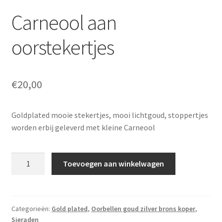
Carneool aan
oorstekertjes
€
20,00
Goldplated mooie stekertjes, mooi lichtgoud, stoppertjes
worden erbij geleverd met kleine Carneool
Carneool
Toevoegen aan winkelwagen
aan
oorstekertjes
aantal
Categorieën:
Gold plated
,
Oorbellen goud zilver brons koper
,
Sieraden