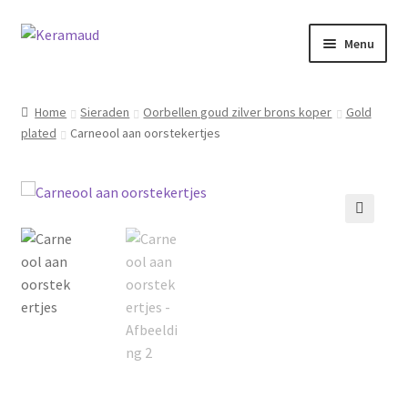
Ga
Ga
Menu
door
naar
naar
de
Subme
Home/winkelpagina
navigatie
inhoud
uitvou
Home
Sieraden
Oorbellen goud zilver brons koper
Gold
plated
Carneool aan oorstekertjes
Over mij
Nieuws
Informatie
🔍
Contact
Inloggen