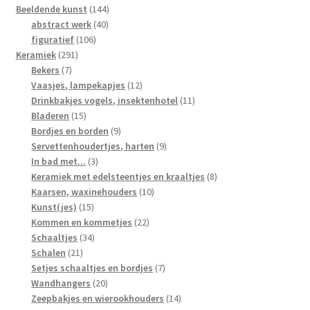
144
Beeldende kunst
144
40
producten
abstract werk
40
106
producten
figuratief
106
291
producten
Keramiek
291
7
producten
Bekers
7
producten
12
Vaasjes, lampekapjes
12
producten
11
Drinkbakjes vogels, insektenhotel
11
15
producten
Bladeren
15
producten
9
Bordjes en borden
9
producten
9
Servettenhoudertjes, harten
9
3
producten
In bad met...
3
producten
8
Keramiek met edelsteentjes en kraaltjes
8
10
producten
Kaarsen, waxinehouders
10
15
producten
Kunst(jes)
15
producten
22
Kommen en kommetjes
22
34
producten
Schaaltjes
34
21
producten
Schalen
21
producten
7
Setjes schaaltjes en bordjes
7
20
producten
Wandhangers
20
producten
14
Zeepbakjes en wierookhouders
14