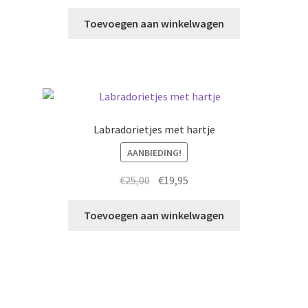
Toevoegen aan winkelwagen
Labradorietjes met hartje
AANBIEDING!
Oorspronkelijke
Huidige
€
25,00
€
19,95
prijs
prijs
was:
is:
Toevoegen aan winkelwagen
€25,00.
€19,95.