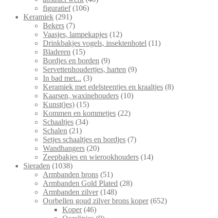
106
producten
figuratief
106
291
producten
Keramiek
291
producten
7
Bekers
7
producten
12
Vaasjes, lampekapjes
12
producten
11
Drinkbakjes vogels, insektenhotel
11
15
producten
Bladeren
15
producten
9
Bordjes en borden
9
producten
9
Servettenhoudertjes, harten
9
3
producten
In bad met...
3
producten
8
Keramiek met edelsteentjes en kraaltjes
8
10
producten
Kaarsen, waxinehouders
10
15
producten
Kunst(jes)
15
producten
22
Kommen en kommetjes
22
34
producten
Schaaltjes
34
21
producten
Schalen
21
producten
7
Setjes schaaltjes en bordjes
7
20
producten
Wandhangers
20
producten
14
Zeepbakjes en wierookhouders
14
1038
producten
Sieraden
1038
producten
51
Armbanden brons
51
producten
28
Armbanden Gold Plated
28
148
producten
Armbanden zilver
148
producten
652
Oorbellen goud zilver brons koper
652
46
producten
Koper
46
producten
9