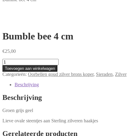
Bumble bee 4 cm
€
25,00
Bumble
bee
Toevoegen aan winkelwagen
4
Categorieën:
Oorbellen goud zilver brons koper
,
Sieraden
,
Zilver
cm
aantal
Beschrijving
Beschrijving
Groen grijs geel
Lieve ovale steentjes aan Sterling zilveren haakjes
Gerelateerde producten