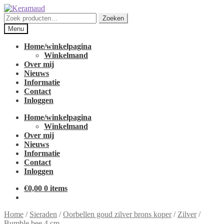
Ga
Ga
door
naar
Zoeken
Zoeken
naar
de
naar:
Menu
navigatie
inhoud
Home/winkelpagina
Winkelmand
Over mij
Nieuws
Informatie
Contact
Inloggen
Home/winkelpagina
Winkelmand
Over mij
Nieuws
Informatie
Contact
Inloggen
€
0,00
0 items
Home
/
Sieraden
/
Oorbellen goud zilver brons koper
/
Zilver
/
Bumble bee 4 cm