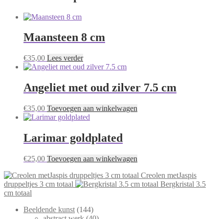
Maansteen 8 cm
€
35,00
Lees verder
Angeliet met oud zilver 7.5 cm
€
35,00
Toevoegen aan winkelwagen
Larimar goldplated
€
25,00
Toevoegen aan winkelwagen
Creolen metJaspis
druppeltjes 3 cm totaal
Bergkristal 3.5
cm totaal
144
Beeldende kunst
144
producten
40
abstract werk
40