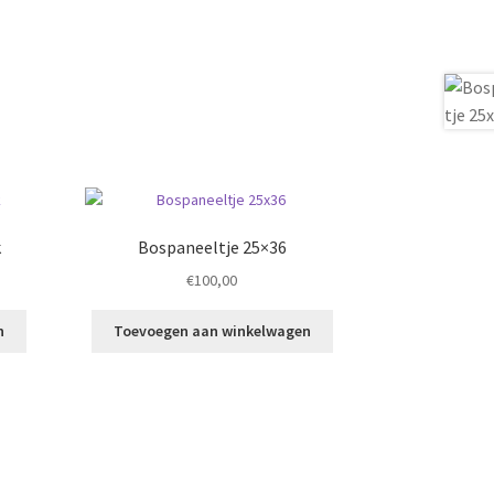
k
Bospaneeltje 25×36
€
100,00
n
Toevoegen aan winkelwagen