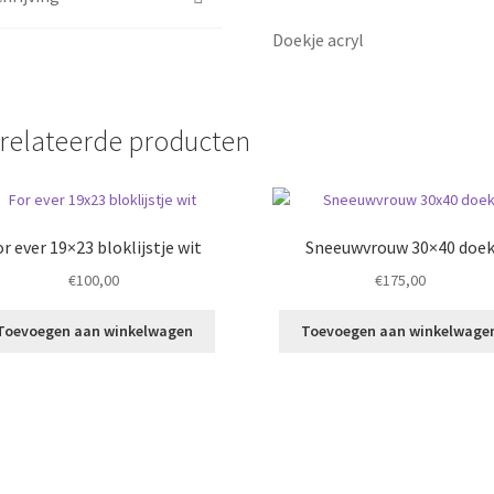
Doekje acryl
relateerde producten
or ever 19×23 bloklijstje wit
Sneeuwvrouw 30×40 doe
€
100,00
€
175,00
Toevoegen aan winkelwagen
Toevoegen aan winkelwage