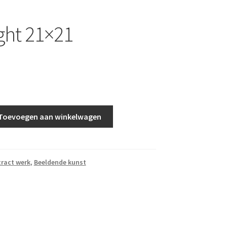
ight 21×21
Toevoegen aan winkelwagen
ract werk
,
Beeldende kunst