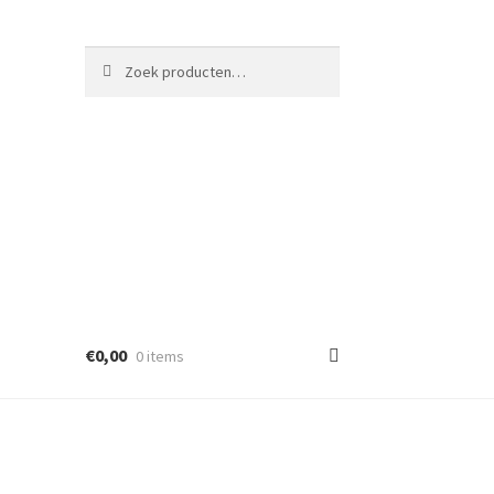
Zoeken
Zoeken
naar:
€
0,00
0 items