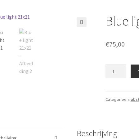
Blue l
🔍
€
75,00
Blue
light
21x21
aantal
Categorieën:
abst
Beschrijving
hrijving