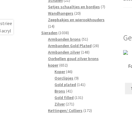
Schalen
21
producten
7
Setjes schaaltjes en bordjes
7
20
producten
Wandhangers
20
producten
Zeepbakjes en wierookhouders
14
14
producten
1038
Sieraden
1038
Ge
producten
51
Armbanden brons
51
producten
28
Armbanden Gold Plated
28
148
producten
Armbanden zilver
148
producten
Oorbellen goud zilver brons
652
koper
652
F
producten
46
Koper
46
producten
9
Oorclipjes
9
producten
141
Gold plated
141
41
producten
Brons
41
producten
131
Gold filled
131
271
producten
Zilver
271
producten
172
Kettingen/ Colliers
172
producten