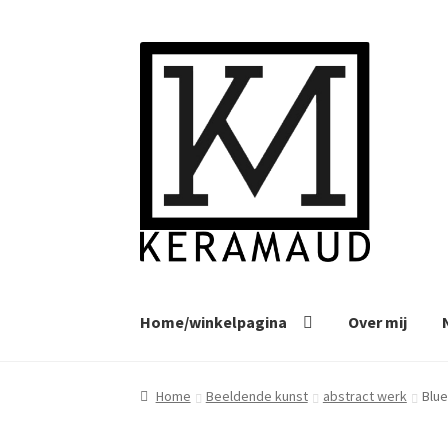
Ga
Ga
door
naar
naar
de
navigatie
inhoud
Home/winkelpagina
Over mij
Home
Beeldende kunst
abstract werk
Blue