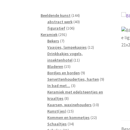
144
Beeldende kunst
144
40
producten
abstract werk
40
106
producten
figuratief
106
291
producten
Keramiek
291
7
producten
Bekers
7
producten
12
Vaasjes, lampekapjes
12
producten
Drinkbakjes vogels,
11
insektenhotel
11
15
producten
Bladeren
15
producten
9
Bordjes en borden
9
producten
9
Servettenhoudertjes, harten
9
3
producten
In bad met...
3
producten
Keramiek met edelsteentjes en
8
kraaltjes
8
producten
10
Kaarsen, waxinehouders
10
15
producten
Kunst(jes)
15
producten
22
Kommen en kommetjes
22
34
producten
Schaaltjes
34
Besc
21
producten