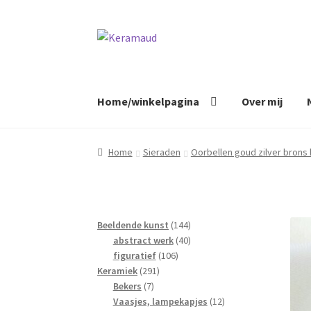
Ga
Ga
door
naar
naar
de
navigatie
inhoud
Home/winkelpagina
Over mij
Home
Sieraden
Oorbellen goud zilver brons
144
Beeldende kunst
144
40
producten
abstract werk
40
106
producten
figuratief
106
291
producten
Keramiek
291
7
producten
Bekers
7
producten
12
Vaasjes, lampekapjes
12