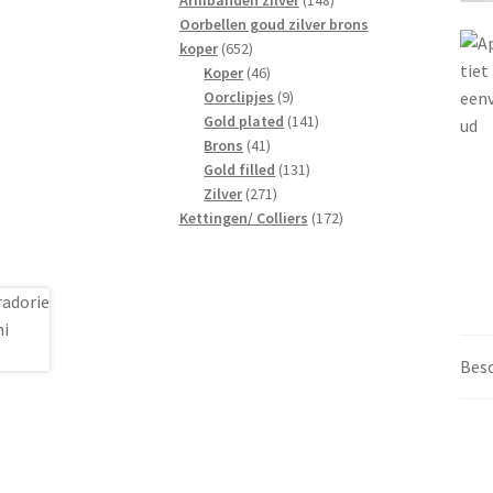
Armbanden zilver
148
producten
Oorbellen goud zilver brons
652
koper
652
producten
46
Koper
46
producten
9
Oorclipjes
9
producten
141
Gold plated
141
41
producten
Brons
41
producten
131
Gold filled
131
271
producten
Zilver
271
producten
172
Kettingen/ Colliers
172
producten
Besc