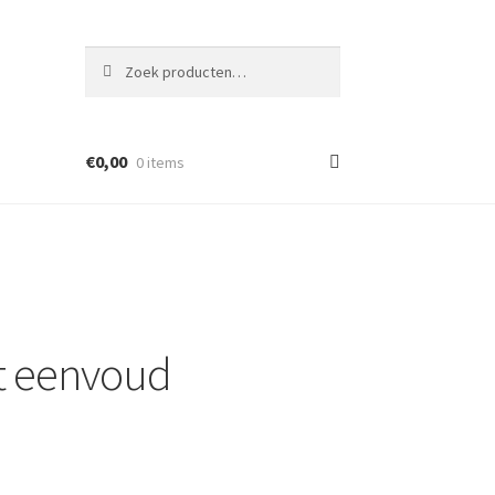
Zoeken
Zoeken
naar:
€
0,00
0 items
t eenvoud