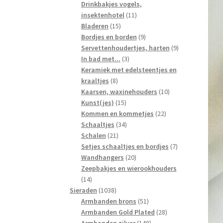
producten
Drinkbakjes vogels,
11
insektenhotel
11
15
producten
Bladeren
15
producten
9
Bordjes en borden
9
producten
9
Servettenhoudertjes, harten
9
3
producten
In bad met...
3
producten
Keramiek met edelsteentjes en
8
kraaltjes
8
producten
10
Kaarsen, waxinehouders
10
15
producten
Kunst(jes)
15
producten
22
Kommen en kommetjes
22
34
producten
Schaaltjes
34
21
producten
Schalen
21
producten
7
Setjes schaaltjes en bordjes
7
20
producten
Wandhangers
20
producten
Zeepbakjes en wierookhouders
14
14
producten
1038
Sieraden
1038
producten
51
Armbanden brons
51
producten
28
Armbanden Gold Plated
28
148
producten