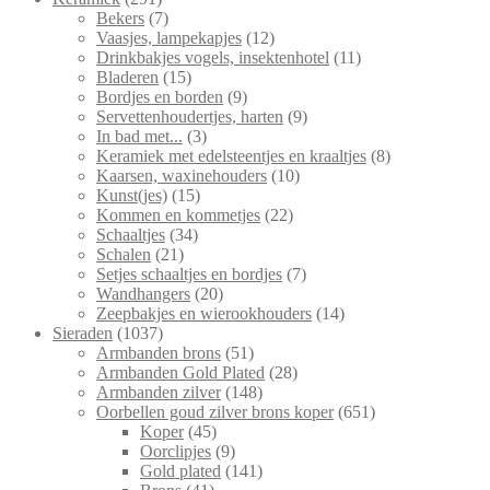
producten
7
Bekers
7
producten
12
Vaasjes, lampekapjes
12
producten
11
Drinkbakjes vogels, insektenhotel
11
15
producten
Bladeren
15
producten
9
Bordjes en borden
9
producten
9
Servettenhoudertjes, harten
9
3
producten
In bad met...
3
producten
8
Keramiek met edelsteentjes en kraaltjes
8
10
producten
Kaarsen, waxinehouders
10
15
producten
Kunst(jes)
15
producten
22
Kommen en kommetjes
22
34
producten
Schaaltjes
34
21
producten
Schalen
21
producten
7
Setjes schaaltjes en bordjes
7
20
producten
Wandhangers
20
producten
14
Zeepbakjes en wierookhouders
14
1037
producten
Sieraden
1037
producten
51
Armbanden brons
51
producten
28
Armbanden Gold Plated
28
148
producten
Armbanden zilver
148
producten
651
Oorbellen goud zilver brons koper
651
45
producten
Koper
45
producten
9
Oorclipjes
9
producten
141
Gold plated
141
41
producten