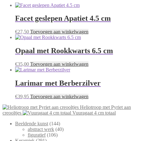
Facet geslepen Apatiet 4.5 cm
€
27,50
Toevoegen aan winkelwagen
Opaal met Rookkwarts 6.5 cm
€
35,00
Toevoegen aan winkelwagen
Larimar met Berberzilver
€
39,95
Toevoegen aan winkelwagen
Heliotroop met Pyriet aan
creooltjes
Vuuragaat 4 cm totaal
144
Beeldende kunst
144
producten
40
abstract werk
40
106
producten
figuratief
106
291
producten
Keramiek
291