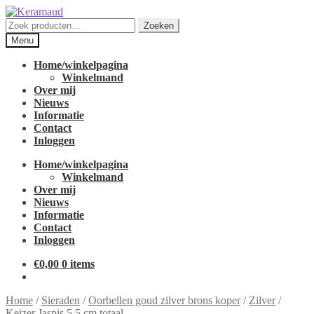
Ga
Ga
door
naar
Zoeken
Zoeken
naar
de
naar:
Menu
navigatie
inhoud
Home/winkelpagina
Winkelmand
Over mij
Nieuws
Informatie
Contact
Inloggen
Home/winkelpagina
Winkelmand
Over mij
Nieuws
Informatie
Contact
Inloggen
€
0,00
0 items
Home
/
Sieraden
/
Oorbellen goud zilver brons koper
/
Zilver
/
Keizer Jaspis 5.5 cm totaal