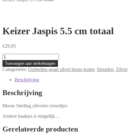
Keizer Jaspis 5.5 cm totaal
€
29,95
Keizer
Jaspis
Toevoegen aan winkelwagen
5.5
Categorieën:
Oorbellen goud zilver brons koper
,
Sieraden
,
Zilver
cm
totaal
Beschrijving
aantal
Beschrijving
Mooie Sterling zilveren creooltjes
Andere haakjes is mogelijk…
Gerelateerde producten