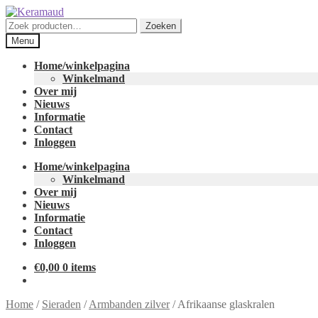
Ga
Ga
door
naar
Zoeken
Zoeken
naar
de
naar:
Menu
navigatie
inhoud
Home/winkelpagina
Winkelmand
Over mij
Nieuws
Informatie
Contact
Inloggen
Home/winkelpagina
Winkelmand
Over mij
Nieuws
Informatie
Contact
Inloggen
€
0,00
0 items
Home
/
Sieraden
/
Armbanden zilver
/
Afrikaanse glaskralen