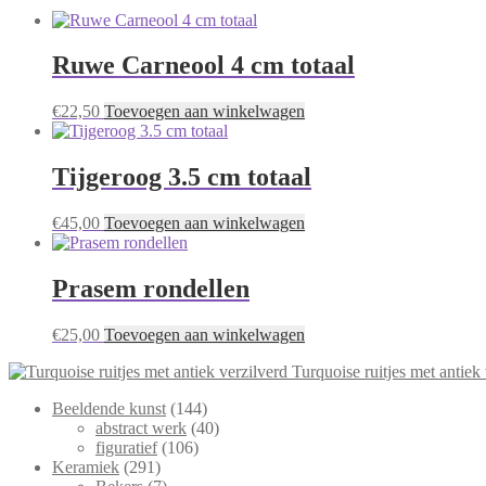
Ruwe Carneool 4 cm totaal
€
22,50
Toevoegen aan winkelwagen
Tijgeroog 3.5 cm totaal
€
45,00
Toevoegen aan winkelwagen
Prasem rondellen
€
25,00
Toevoegen aan winkelwagen
Turquoise ruitjes met antiek
144
Beeldende kunst
144
producten
40
abstract werk
40
106
producten
figuratief
106
291
producten
Keramiek
291
producten
7