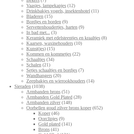
Bekers
7
producten
12
Vaasjes, lampekapjes
12
producten
11
Drinkbakjes vogels, insektenhotel
11
15
producten
Bladeren
15
producten
9
Bordjes en borden
9
producten
9
Servettenhoudertjes, harten
9
3
producten
In bad met...
3
producten
8
Keramiek met edelsteentjes en kraaltjes
8
10
producten
Kaarsen, waxinehouders
10
15
producten
Kunst(jes)
15
producten
22
Kommen en kommetjes
22
34
producten
Schaaltjes
34
21
producten
Schalen
21
producten
7
Setjes schaaltjes en bordjes
7
20
producten
Wandhangers
20
producten
14
Zeepbakjes en wierookhouders
14
1038
producten
Sieraden
1038
producten
51
Armbanden brons
51
producten
28
Armbanden Gold Plated
28
148
producten
Armbanden zilver
148
producten
652
Oorbellen goud zilver brons koper
652
46
producten
Koper
46
producten
9
Oorclipjes
9
producten
141
Gold plated
141
41
producten
Brons
41