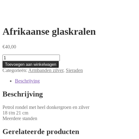
Afrikaanse glaskralen
€
40,00
Afrikaanse
glaskralen
Toevoegen aan winkelwagen
aantal
Categorieën:
Armbanden zilver
,
Sieraden
Beschrijving
Beschrijving
Petrol rondel met heel donkergroen en zilver
18 t/m 21 cm
Meerdere standen
Gerelateerde producten